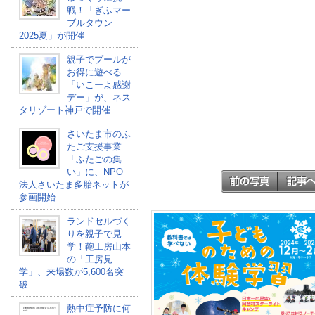
戦！「ぎふマー
ブルタウン
2025夏」が開催
親子でプールが
お得に遊べる
「いこーよ感謝
デー」が、ネス
タリゾート神戸で開催
さいたま市のふ
たご支援事業
「ふたごの集
い」に、NPO
法人さいたま多胎ネットが
参画開始
ランドセルづく
りを親子で見
学！鞄工房山本
の「工房見
学」、来場数が5,600名突
破
熱中症予防に何