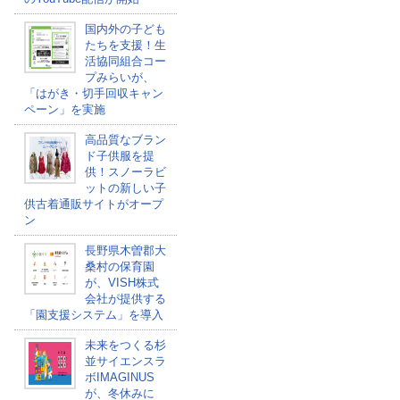
国内外の子ども
たちを支援！生
活協同組合コー
プみらいが、
「はがき・切手回収キャン
ペーン」を実施
高品質なブラン
ド子供服を提
供！スノーラビ
ットの新しい子
供古着通販サイトがオープ
ン
長野県木曽郡大
桑村の保育園
が、VISH株式
会社が提供する
「園支援システム」を導入
未来をつくる杉
並サイエンスラ
ボIMAGINUS
が、冬休みに