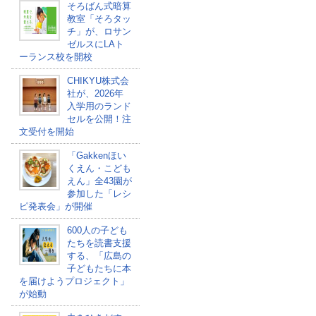
そろばん式暗算
教室「そろタッ
チ」が、ロサン
ゼルスにLAト
ーランス校を開校
CHIKYU株式会
社が、2026年
入学用のランド
セルを公開！注
文受付を開始
「Gakkenほい
くえん・こども
えん」全43園が
参加した「レシ
ピ発表会」が開催
600人の子ども
たちを読書支援
する、「広島の
子どもたちに本
を届けようプロジェクト」
が始動