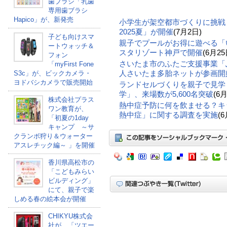
歯ブラシ「乳歯
専用歯ブラシ
Hapico」が、新発売
小学生が架空都市づくりに挑戦
2025夏」が開催
(7月2日)
子ども向けスマ
親子でプールがお得に遊べる「
ートウォッチ＆
スタリゾート神戸で開催
(6月25
フォン
さいたま市のふたご支援事業「
「myFirst Fone
人さいたま多胎ネットが参画開
S3c」が、ビックカメラ・
ヨドバシカメラで販売開始
ランドセルづくりを親子で見学
学」、来場数が5,600名突破
(6月
株式会社プラス
熱中症予防に何を飲ませる？キ
ワン教育が、
熱中症」に関する調査を実施
(6
「初夏の1day
キャンプ ～サ
クランボ狩り＆ウォーター
アスレチック編～ 」を開催
香川県高松市の
「こどもみらい
ビルディング」
にて、親子で楽
しめる春の絵本会が開催
CHIKYU株式会
社が、「ツエー