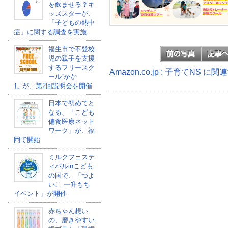
を飲ませる？キ
ッズスターが、
「子どもの熱中
症」に関する調査を実施
福生市で不登校
児の親子を支援
するフリースク
Amazon.co.jp : 子育てNS に
ール“かか
し”が、第2回説明会を開催
日本で初めてと
なる、「こども
偏食医療ネット
ワーク」が、福
岡で開始
ミルクフェステ
ィバルinこども
の国で、「つよ
いこ 一升もち
イベント」が開催
赤ちゃん想い
の、磨きやすい