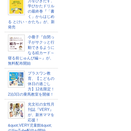
力をひきだす、
学びかたドリル
の最終巻『「書
く」からはじめ
る とけい・かたち』が、新
発売
小冊子『自閉っ
子がサクッと行
動できるように
なる絵カード～
寝る前じゅんび編～』が、
無料配布開始
プラスワン教
育、【こどもの
休日の過ごし
方】12名限定！
2泊3日の乗馬教室を開催！
光文社の女性月
刊誌『VERY』
が、新米ママを
応援！
&quot;VERY児童館&quot;
のYouTube配信が開始