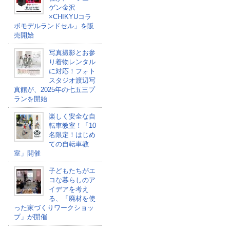
ゲン金沢
×CHIKYUコラ
ボモデルランドセル」を販
売開始
写真撮影とお参
り着物レンタル
に対応！フォト
スタジオ渡辺写
真館が、2025年の七五三プ
ランを開始
楽しく安全な自
転車教室！「10
名限定！はじめ
ての自転車教
室」開催
子どもたちがエ
コな暮らしのア
イデアを考え
る、「廃材を使
った家づくりワークショッ
プ」が開催