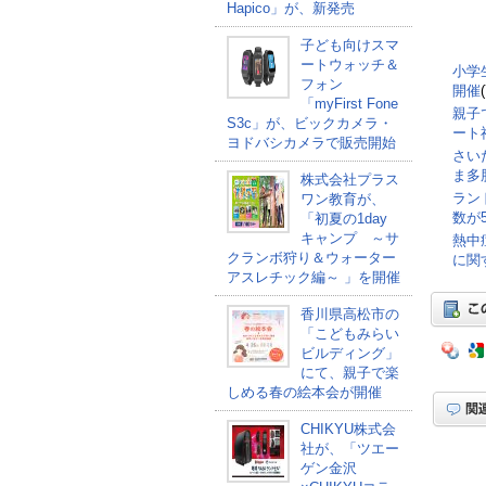
Hapico」が、新発売
子ども向けスマ
ートウォッチ＆
小学
フォン
開催
「myFirst Fone
親子
S3c」が、ビックカメラ・
ート
ヨドバシカメラで販売開始
さい
ま多
株式会社プラス
ラン
ワン教育が、
数が5
「初夏の1day
キャンプ ～サ
熱中
クランボ狩り＆ウォーター
に関
アスレチック編～ 」を開催
香川県高松市の
「こどもみらい
ビルディング」
にて、親子で楽
しめる春の絵本会が開催
CHIKYU株式会
社が、「ツエー
ゲン金沢