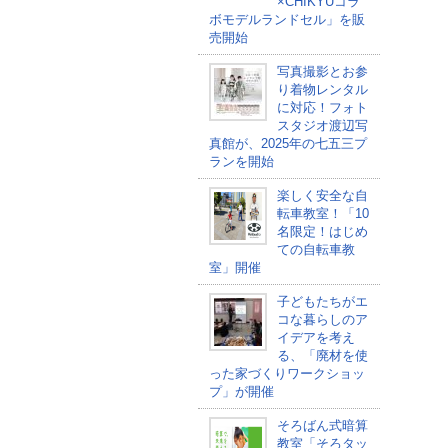
×CHIKYUコラ
ボモデルランドセル」を販
売開始
写真撮影とお参
り着物レンタル
に対応！フォト
スタジオ渡辺写
真館が、2025年の七五三プ
ランを開始
楽しく安全な自
転車教室！「10
名限定！はじめ
ての自転車教
室」開催
子どもたちがエ
コな暮らしのア
イデアを考え
る、「廃材を使
った家づくりワークショッ
プ」が開催
そろばん式暗算
教室「そろタッ