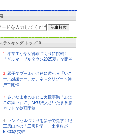
索
スランキング トップ10
1.
小学生が架空都市づくりに挑戦！
「ぎふマーブルタウン2025夏」が開催
2.
親子でプールがお得に遊べる「いこ
ーよ感謝デー」が、ネスタリゾート神
戸で開催
3.
さいたま市のふたご支援事業「ふた
ごの集い」に、NPO法人さいたま多胎
ネットが参画開始
4.
ランドセルづくりを親子で見学！鞄
工房山本の「工房見学」、来場数が
5,600名突破