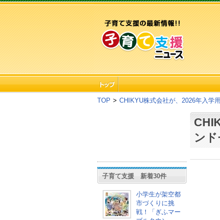
TOP
>
CHIKYU株式会社が、2026年
CH
ンド
子育て支援 新着30件
小学生が架空都
市づくりに挑
戦！「ぎふマー