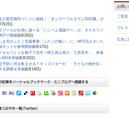
お問い
ご意見
生が架空都市づくりに挑戦！「ぎふマーブルタウン2025夏」が
(7月2日)
プレス
でプールがお得に遊べる「いこーよ感謝デー」が、ネスタリゾ
神戸で開催
(6月25日)
広告に
たま市のふたご支援事業「ふたごの集い」に、NPO法人さいた
胎ネットが参画開始
(6月17日)
ドセルづくりを親子で見学！鞄工房山本の「工房見学」、来場
,600名突破
(6月15日)
症予防に何を飲ませる？キッズスターが、「子どもの熱中症」
する調査を実施
(6月14日)