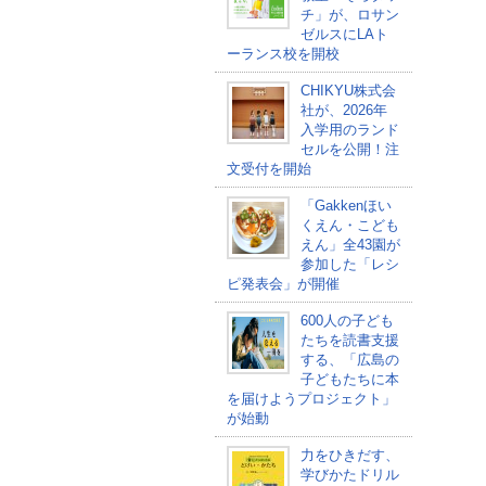
チ」が、ロサン
ゼルスにLAト
ーランス校を開校
CHIKYU株式会
社が、2026年
入学用のランド
セルを公開！注
文受付を開始
「Gakkenほい
くえん・こども
えん」全43園が
参加した「レシ
ピ発表会」が開催
600人の子ども
たちを読書支援
する、「広島の
子どもたちに本
を届けようプロジェクト」
が始動
力をひきだす、
学びかたドリル