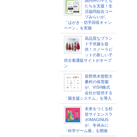
国内外の子ども
たちを支援！生
活協同組合コー
プみらいが、
「はがき・切手回収キャン
ペーン」を実施
高品質なブラン
ド子供服を提
供！スノーラビ
ットの新しい子
供古着通販サイトがオープ
ン
長野県木曽郡大
桑村の保育園
が、VISH株式
会社が提供する
「園支援システム」を導入
未来をつくる杉
並サイエンスラ
ボIMAGINUS
が、冬休みに
「科学ゲーム展」を開催