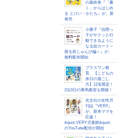
の最終巻『「書
く」からはじめ
る とけい・かたち』が、新
発売
小冊子『自閉っ
子がサクッと行
動できるように
なる絵カード～
寝る前じゅんび編～』が、
無料配布開始
プラスワン教
育、【こどもの
休日の過ごし
方】12名限定！
2泊3日の乗馬教室を開催！
光文社の女性月
刊誌『VERY』
が、新米ママを
応援！
&quot;VERY児童館&quot;
のYouTube配信が開始