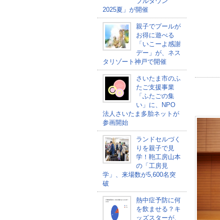
ブルタウン
2025夏」が開催
親子でプールが
お得に遊べる
「いこーよ感謝
デー」が、ネス
タリゾート神戸で開催
さいたま市のふ
たご支援事業
「ふたごの集
い」に、NPO
法人さいたま多胎ネットが
参画開始
ランドセルづく
りを親子で見
学！鞄工房山本
の「工房見
学」、来場数が5,600名突
破
熱中症予防に何
を飲ませる？キ
ッズスターが、