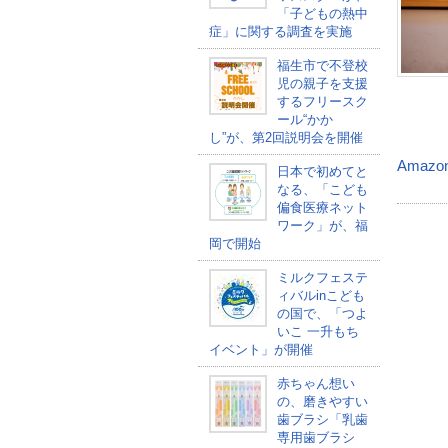
「子どもの熱中
症」に関する調査を実施
福生市で不登校
児の親子を支援
するフリースク
ール“かか
し”が、第2回説明会を開催
Amazo
日本で初めてと
なる、「こども
偏食医療ネット
ワーク」が、福
岡で開始
ミルクフェステ
ィバルinこども
の国で、「つよ
いこ 一升もち
イベント」が開催
赤ちゃん想い
の、磨きやすい
歯ブラシ「乳歯
専用歯ブラシ