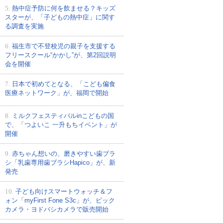
5.
熱中症予防に何を飲ませる？キッズ
スターが、「子どもの熱中症」に関す
る調査を実施
6.
福生市で不登校児の親子を支援する
フリースクール“かかし”が、第2回説明
会を開催
7.
日本で初めてとなる、「こども偏食
医療ネットワーク」が、福岡で開始
8.
ミルクフェスティバルinこどもの国
で、「つよいこ 一升もちイベント」が
開催
9.
赤ちゃん想いの、磨きやすい歯ブラ
シ「乳歯専用歯ブラシHapico」が、新
発売
10.
子ども向けスマートウォッチ＆フ
ォン「myFirst Fone S3c」が、ビック
カメラ・ヨドバシカメラで販売開始