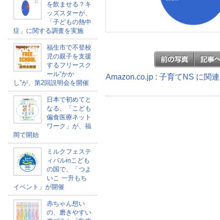
を飲ませる？キ
ッズスターが、
「子どもの熱中
症」に関する調査を実施
福生市で不登校
児の親子を支援
するフリースク
ール“かか
Amazon.co.jp : 子育てNS に
し”が、第2回説明会を開催
日本で初めてと
なる、「こども
偏食医療ネット
ワーク」が、福
岡で開始
ミルクフェステ
ィバルinこども
の国で、「つよ
いこ 一升もち
イベント」が開催
赤ちゃん想い
の、磨きやすい