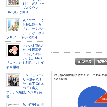
戦！「ぎふマー
ブルタウン
2025夏」が開催
親子でプールが
お得に遊べる
「いこーよ感謝
デー」が、ネス
タリゾート神戸で開催
さいたま市のふ
たご支援事業
「ふたごの集
い」に、NPO
法人さいたま多胎ネットが
参画開始
ランドセルづく
りを親子で見
学！鞄工房山本
の「工房見
学」、来場数が5,600名突
破
熱中症予防に何