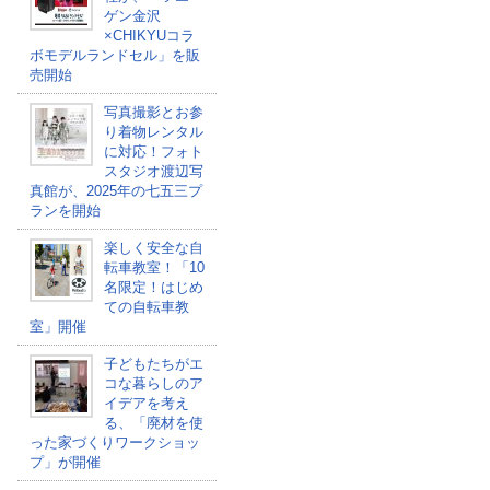
ゲン金沢
×CHIKYUコラ
ボモデルランドセル」を販
売開始
写真撮影とお参
り着物レンタル
に対応！フォト
スタジオ渡辺写
真館が、2025年の七五三プ
ランを開始
楽しく安全な自
転車教室！「10
名限定！はじめ
ての自転車教
室」開催
子どもたちがエ
コな暮らしのア
イデアを考え
る、「廃材を使
った家づくりワークショッ
プ」が開催