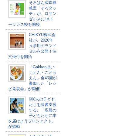
そろばん式暗算
教室「そろタッ
チ」が、ロサン
ゼルスにLAト
ーランス校を開校
CHIKYU株式会
社が、2026年
入学用のランド
セルを公開！注
文受付を開始
「Gakkenほい
くえん・こども
えん」全43園が
参加した「レシ
ピ発表会」が開催
600人の子ども
たちを読書支援
する、「広島の
子どもたちに本
を届けようプロジェクト」
が始動