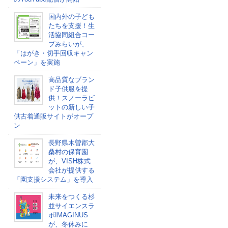
国内外の子ども
たちを支援！生
活協同組合コー
プみらいが、
「はがき・切手回収キャン
ペーン」を実施
高品質なブラン
ド子供服を提
供！スノーラビ
ットの新しい子
供古着通販サイトがオープ
ン
長野県木曽郡大
桑村の保育園
が、VISH株式
会社が提供する
「園支援システム」を導入
未来をつくる杉
並サイエンスラ
ボIMAGINUS
が、冬休みに