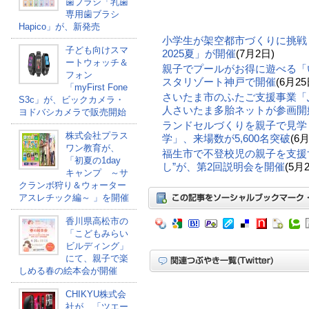
歯ブラシ「乳歯
専用歯ブラシ
Hapico」が、新発売
小学生が架空都市づくりに挑戦
子ども向けスマ
2025夏」が開催
(7月2日)
ートウォッチ＆
親子でプールがお得に遊べる「
フォン
スタリゾート神戸で開催
(6月25
「myFirst Fone
さいたま市のふたご支援事業「
S3c」が、ビックカメラ・
人さいたま多胎ネットが参画開
ヨドバシカメラで販売開始
ランドセルづくりを親子で見学
株式会社プラス
学」、来場数が5,600名突破
(6月
ワン教育が、
福生市で不登校児の親子を支援
「初夏の1day
し”が、第2回説明会を開催
(5月
キャンプ ～サ
クランボ狩り＆ウォーター
アスレチック編～ 」を開催
香川県高松市の
「こどもみらい
ビルディング」
にて、親子で楽
しめる春の絵本会が開催
CHIKYU株式会
社が、「ツエー