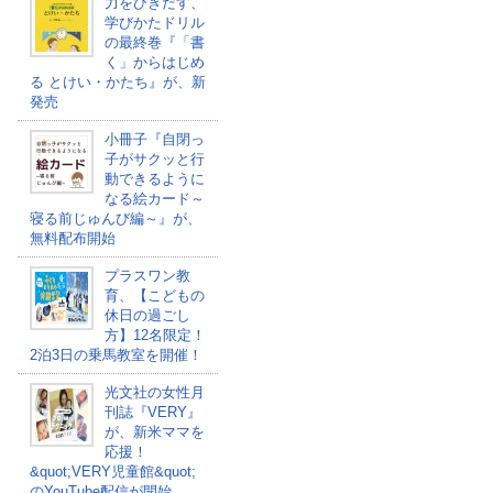
力をひきだす、
学びかたドリル
の最終巻『「書
く」からはじめ
る とけい・かたち』が、新
発売
小冊子『自閉っ
子がサクッと行
動できるように
なる絵カード～
寝る前じゅんび編～』が、
無料配布開始
プラスワン教
育、【こどもの
休日の過ごし
方】12名限定！
2泊3日の乗馬教室を開催！
光文社の女性月
刊誌『VERY』
が、新米ママを
応援！
&quot;VERY児童館&quot;
のYouTube配信が開始