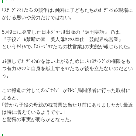
｢ｽﾃｰｼﾞﾏﾏ｣たちの競争は､純粋に子どもたちのｵｰﾃﾞｨｼｮﾝ現場に
かける思いや努力だけではない｡
5月9日に発売した日本ｼﾞｬｰﾅﾙ出版の『週刊実話』では､
『子役ﾌﾞｰﾑ禁断の園 美人母ｾｯｸｽ奉仕 芸能界枕営業』
というﾀｲﾄﾙで､｢ｽﾃｰｼﾞﾏﾏたちの枕営業｣の実態が報じられた｡
ｺﾈ無しでｵｰﾃﾞｨｼｮﾝをはい上がるために､ｷｬｽﾃｨﾝｸﾞの権限をも
つ有力ｽﾀｯﾌに自身を献上するﾏﾏたちが後を立たないのだとい
う｡
この報道に対してﾒﾝｽﾞｻｲｿﾞｰがﾃﾚﾋﾞ局関係者に行った取材に
よると､
｢昔から子役の母親の枕営業は当たり前にありましたが､最近
は特に増えているようです｡｣
と驚愕の事実が明らかとなった｡