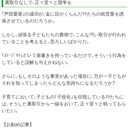
裏取引なしで､正々堂々と競争を
｢芦田愛菜｣の成功が､金に目がくらんだﾏﾏたちの枕営業を誘
発させているのだろうか｡
しかし､頑張る子どもたちの裏側で､こんな汚い取引が行われ
ていることを考えると､恐ろしいばかりだ｡
｢ｽﾃｰｼﾞﾏﾏ｣という肩書きを持っているだけで､そういう行為を
していると誤解も与えかねない｡
さらに､もしそのような事実があった場合に､万が一子どもが
それを知ってしまったらどんな気持ちになるだろうか?
子育てにおいて､子どもの｢子役化｣を目指しているﾏﾏたちに
は､そうした裏取引から一線をおいて､正々堂々と戦ってもら
いたい｡
【お勧め記事】