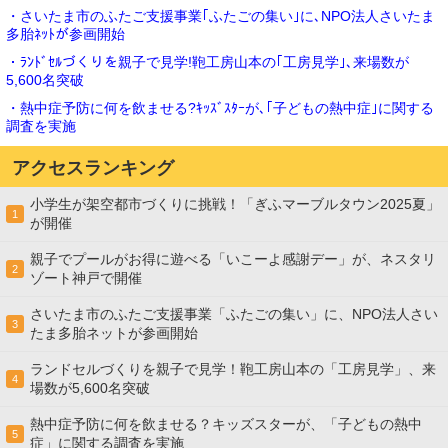
・さいたま市のふたご支援事業｢ふたごの集い｣に､NPO法人さいたま
多胎ﾈｯﾄが参画開始
・ﾗﾝﾄﾞｾﾙづくりを親子で見学!鞄工房山本の｢工房見学｣､来場数が
5,600名突破
・熱中症予防に何を飲ませる?ｷｯｽﾞｽﾀｰが､｢子どもの熱中症｣に関する
調査を実施
アクセスランキング
小学生が架空都市づくりに挑戦！「ぎふマーブルタウン2025夏」
1
が開催
親子でプールがお得に遊べる「いこーよ感謝デー」が、ネスタリ
2
ゾート神戸で開催
さいたま市のふたご支援事業「ふたごの集い」に、NPO法人さい
3
たま多胎ネットが参画開始
ランドセルづくりを親子で見学！鞄工房山本の「工房見学」、来
4
場数が5,600名突破
熱中症予防に何を飲ませる？キッズスターが、「子どもの熱中
5
症」に関する調査を実施