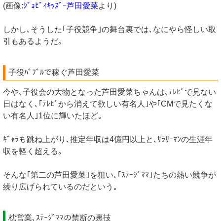
(画像:
ｼﾞｮﾋﾞｨｷｯｽﾞｰ芦田愛菜
より)
しかし､そうした｢子役競争｣の舞台裏では､なにやら怪しい取
引もあるようだ｡
子役ﾊﾞﾌﾞﾙで稼ぐ芦田愛菜
今や､子役会の大物となった芦田愛菜ちゃんは､ﾃﾚﾋﾞで見ない
日はなく､｢ﾃﾚﾋﾞから消えて欲しい有名人｣や｢CMで見たくな
い有名人｣1位に輝いたほど｡
ｷﾞｬﾗも跳ね上がり､推定年収は4億円以上と､ｻﾗﾘｰﾏﾝの生涯年
収を軽く超える｡
そんな｢第二の芦田愛菜｣を狙い､｢ｽﾃｰｼﾞﾏﾏ｣たちの熱い競争が
繰り広げられているのだという｡
枕営業､ｽﾃｰｼﾞﾏﾏの禁断の裏技