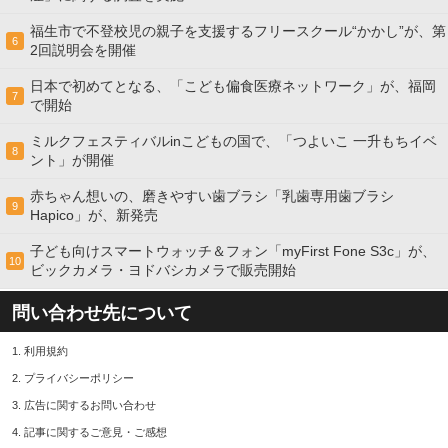
福生市で不登校児の親子を支援するフリースクール“かかし”が、第
6
2回説明会を開催
日本で初めてとなる、「こども偏食医療ネットワーク」が、福岡
7
で開始
ミルクフェスティバルinこどもの国で、「つよいこ 一升もちイベ
8
ント」が開催
赤ちゃん想いの、磨きやすい歯ブラシ「乳歯専用歯ブラシ
9
Hapico」が、新発売
子ども向けスマートウォッチ＆フォン「myFirst Fone S3c」が、
10
ビックカメラ・ヨドバシカメラで販売開始
問い合わせ先について
1.
利用規約
2.
プライバシーポリシー
3.
広告に関するお問い合わせ
4.
記事に関するご意見・ご感想