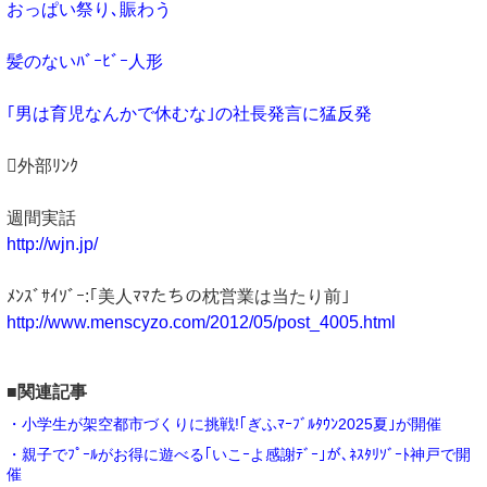
おっぱい祭り､賑わう
髪のないﾊﾞｰﾋﾞｰ人形
｢男は育児なんかで休むな｣の社長発言に猛反発
外部ﾘﾝｸ
週間実話
http://wjn.jp/
ﾒﾝｽﾞｻｲｿﾞｰ:｢美人ﾏﾏたちの枕営業は当たり前｣
http://www.menscyzo.com/2012/05/post_4005.html
■関連記事
・小学生が架空都市づくりに挑戦!｢ぎふﾏｰﾌﾞﾙﾀｳﾝ2025夏｣が開催
・親子でﾌﾟｰﾙがお得に遊べる｢いこｰよ感謝ﾃﾞｰ｣が､ﾈｽﾀﾘｿﾞｰﾄ神戸で開
催