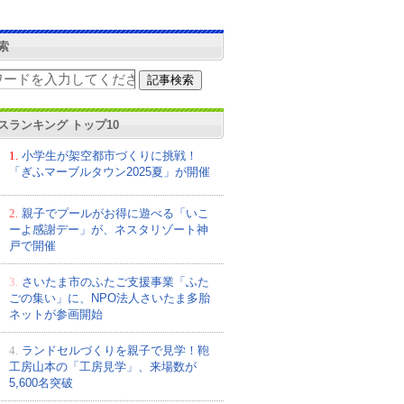
索
スランキング トップ10
1.
小学生が架空都市づくりに挑戦！
「ぎふマーブルタウン2025夏」が開催
2.
親子でプールがお得に遊べる「いこ
ーよ感謝デー」が、ネスタリゾート神
戸で開催
3.
さいたま市のふたご支援事業「ふた
ごの集い」に、NPO法人さいたま多胎
ネットが参画開始
4.
ランドセルづくりを親子で見学！鞄
工房山本の「工房見学」、来場数が
5,600名突破