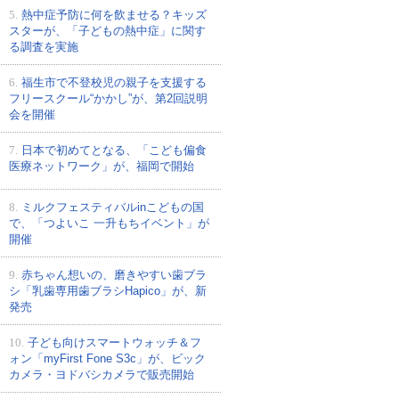
5.
熱中症予防に何を飲ませる？キッズ
スターが、「子どもの熱中症」に関す
る調査を実施
6.
福生市で不登校児の親子を支援する
フリースクール“かかし”が、第2回説明
会を開催
7.
日本で初めてとなる、「こども偏食
医療ネットワーク」が、福岡で開始
8.
ミルクフェスティバルinこどもの国
で、「つよいこ 一升もちイベント」が
開催
9.
赤ちゃん想いの、磨きやすい歯ブラ
シ「乳歯専用歯ブラシHapico」が、新
発売
10.
子ども向けスマートウォッチ＆フ
ォン「myFirst Fone S3c」が、ビック
カメラ・ヨドバシカメラで販売開始