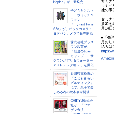
セミナ
Hapico」が、新発売
しゃべ
徒の事
子ども向けスマ
ートウォッチ＆
セミナ
フォン
参加を
「myFirst Fone
月14日
S3c」が、ビックカメラ・
ヨドバシカメラで販売開始
■「発
月おし
株式会社プラス
込みは
ワン教育が、
https:/
「初夏の1day
キャンプ ～サ
Amazo
クランボ狩り＆ウォーター
アスレチック編～ 」を開催
香川県高松市の
「こどもみらい
ビルディング」
にて、親子で楽
しめる春の絵本会が開催
CHIKYU株式会
社が、「ツエー
ゲン金沢