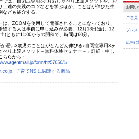
ーでは、自閉症専用3ヶ月おしゃべり上達メソッドや、お
り上達の実践のコツなどを学ぶほか、ことばが伸びた生
お問い
例なども紹介する。
ご意見
ーは、ZOOMを使用して開催されることになっており、
希望する人は事前に申し込みが必要。12月13日(金)、12
プレス
(土)ともに11:00からの開催で、時間は60分。
広告に
語が遅い3歳児のことばがどんどん伸びる♪自閉症専用3ヶ
ゃべり上達メソッド～無料体験セミナー～」詳細・申し
こちらから：
/www.agentmail.jp/form/ht/57656/1/
n.co.jp : 子育てNS に関連する商品