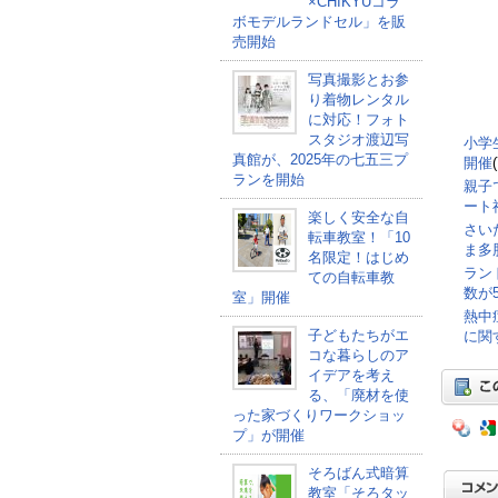
×CHIKYUコラ
ボモデルランドセル」を販
売開始
写真撮影とお参
り着物レンタル
に対応！フォト
スタジオ渡辺写
小学
真館が、2025年の七五三プ
開催
ランを開始
親子
ート
楽しく安全な自
さい
転車教室！「10
ま多
名限定！はじめ
ラン
ての自転車教
数が5
室」開催
熱中
子どもたちがエ
に関
コな暮らしのア
イデアを考え
る、「廃材を使
った家づくりワークショッ
プ」が開催
そろばん式暗算
教室「そろタッ