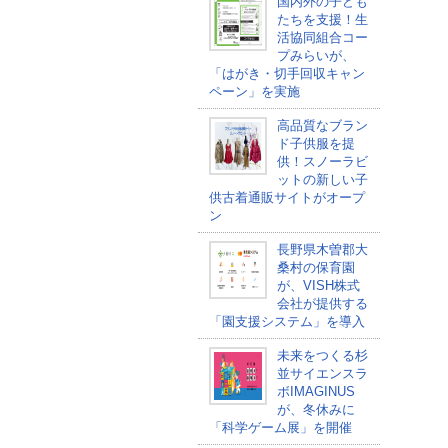
国内外の子ども
たちを支援！生
活協同組合コー
プみらいが、
「はがき・切手回収キャン
ペーン」を実施
高品質なブラン
ド子供服を提
供！スノーラビ
ットの新しい子
供古着通販サイトがオープ
ン
長野県木曽郡大
桑村の保育園
が、VISH株式
会社が提供する
「園支援システム」を導入
未来をつくる杉
並サイエンスラ
ボIMAGINUS
が、冬休みに
「科学ゲーム展」を開催