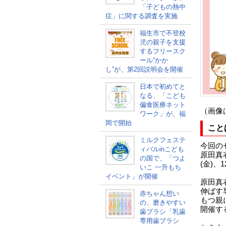
「子どもの熱中
症」に関する調査を実施
福生市で不登校
児の親子を支援
するフリースク
ール“かか
し”が、第2回説明会を開催
日本で初めてと
なる、「こども
偏食医療ネット
（画像
ワーク」が、福
岡で開始
こと
ミルクフェステ
今回の
ィバルinこども
原田真
の国で、「つよ
(金)、
いこ 一升もち
イベント」が開催
原田真
伸ばす
赤ちゃん想い
もつ親
の、磨きやすい
開催す
歯ブラシ「乳歯
専用歯ブラシ