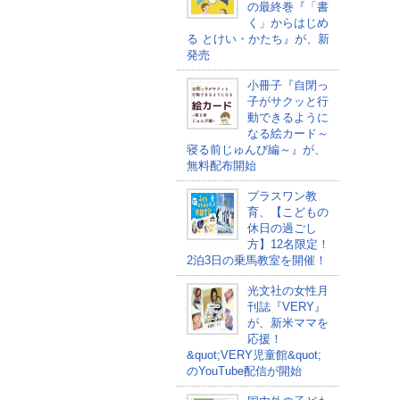
の最終巻『「書
く」からはじめ
る とけい・かたち』が、新
発売
小冊子『自閉っ
子がサクッと行
動できるように
なる絵カード～
寝る前じゅんび編～』が、
無料配布開始
プラスワン教
育、【こどもの
休日の過ごし
方】12名限定！
2泊3日の乗馬教室を開催！
光文社の女性月
刊誌『VERY』
が、新米ママを
応援！
&quot;VERY児童館&quot;
のYouTube配信が開始