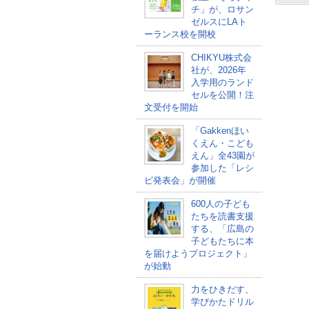
チ」が、ロサン
ゼルスにLAト
ーランス校を開校
CHIKYU株式会
社が、2026年
入学用のランド
セルを公開！注
文受付を開始
「Gakkenほい
くえん・こども
えん」全43園が
参加した「レシ
ピ発表会」が開催
600人の子ども
たちを読書支援
する、「広島の
子どもたちに本
を届けようプロジェクト」
が始動
力をひきだす、
学びかたドリル