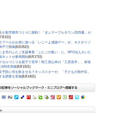
生が架空都市づくりに挑戦！「ぎふマーブルタウン2025夏」が
(7月2日)
でプールがお得に遊べる「いこーよ感謝デー」が、ネスタリゾ
神戸で開催
(6月25日)
たま市のふたご支援事業「ふたごの集い」に、NPO法人さいた
胎ネットが参画開始
(6月17日)
ドセルづくりを親子で見学！鞄工房山本の「工房見学」、来場
,600名突破
(6月15日)
症予防に何を飲ませる？キッズスターが、「子どもの熱中症」
する調査を実施
(6月14日)