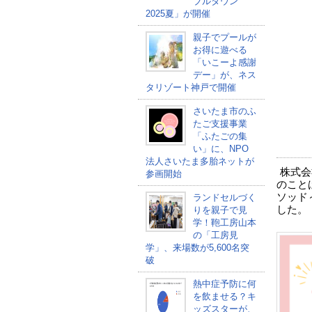
ブルタウン
2025夏」が開催
親子でプールが
お得に遊べる
「いこーよ感謝
デー」が、ネス
タリゾート神戸で開催
さいたま市のふ
たご支援事業
「ふたごの集
い」に、NPO
法人さいたま多胎ネットが
株式会
参画開始
のこと
ソッド
ランドセルづく
した。
りを親子で見
学！鞄工房山本
の「工房見
学」、来場数が5,600名突
破
熱中症予防に何
を飲ませる？キ
ッズスターが、