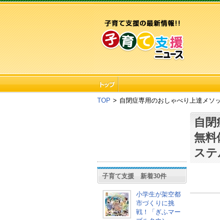
TOP
>
自閉症専用のおしゃべり上達メソ
自閉
無料
ステ
子育て支援 新着30件
小学生が架空都
市づくりに挑
戦！「ぎふマー