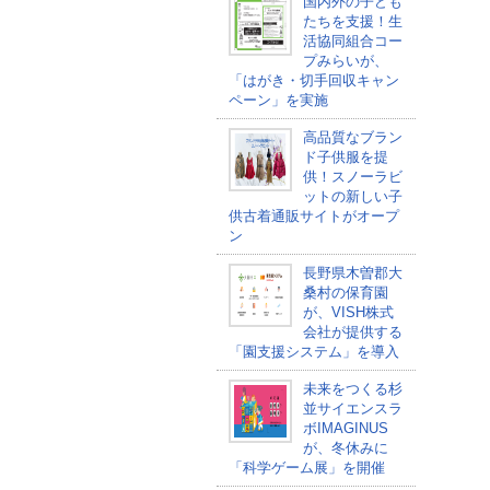
国内外の子ども
たちを支援！生
活協同組合コー
プみらいが、
「はがき・切手回収キャン
ペーン」を実施
高品質なブラン
ド子供服を提
供！スノーラビ
ットの新しい子
供古着通販サイトがオープ
ン
長野県木曽郡大
桑村の保育園
が、VISH株式
会社が提供する
「園支援システム」を導入
未来をつくる杉
並サイエンスラ
ボIMAGINUS
が、冬休みに
「科学ゲーム展」を開催