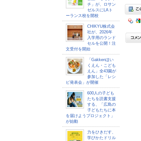
チ」が、ロサン
ゼルスにLAト
ーランス校を開校
CHIKYU株式会
社が、2026年
入学用のランド
セルを公開！注
文受付を開始
「Gakkenほい
くえん・こども
えん」全43園が
参加した「レシ
ピ発表会」が開催
600人の子ども
たちを読書支援
する、「広島の
子どもたちに本
を届けようプロジェクト」
が始動
力をひきだす、
学びかたドリル