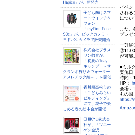
Hapico」が、新発売
イベン
子ども向けスマ
される
ートウォッチ＆
につい
フォン
「myFirst Fone
また、
S3c」が、ビックカメラ・
プレゼ
ヨドバシカメラで販売開始
一升餅
株式会社プラス
②11:
ワン教育が、
が可能
「初夏の1day
キャンプ ～サ
■ミル
クランボ狩り＆ウォーター
実施日
アスレチック編～ 」を開催
時間：1
HP：
h
香川県高松市の
会場 :
「こどもみらい
もの国
ビルディング」
https:/
にて、親子で楽
Amazo
しめる春の絵本会が開催
CHIKYU株式会
社が、「ツエー
ゲン金沢