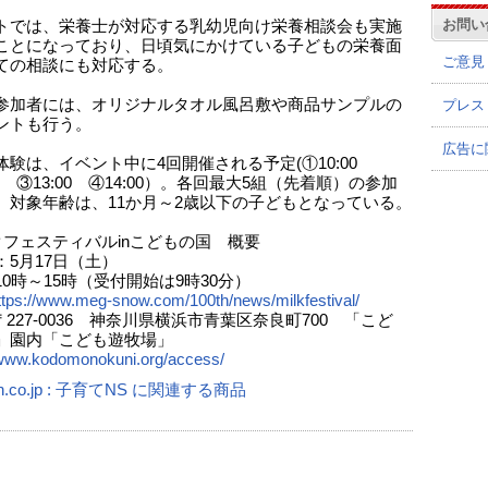
お問い
トでは、栄養士が対応する乳幼児向け栄養相談会も実施
ことになっており、日頃気にかけている子どもの栄養面
ご意見
ての相談にも対応する。
参加者には、オリジナルタオル風呂敷や商品サンプルの
プレス
ントも行う。
広告に
体験は、イベント中に4回開催される予定(①10:00
00 ③13:00 ④14:00）。各回最大5組（先着順）の参加
。対象年齢は、11か月～2歳以下の子どもとなっている。
クフェスティバルinこどもの国 概要
：5月17日（土）
0時～15時（受付開始は9時30分）
ttps://www.meg-snow.com/100th/news/milkfestival/
 〒227-0036 神奈川県横浜市青葉区奈良町700 「こど
」園内「こども遊牧場」
/www.kodomonokuni.org/access/
n.co.jp : 子育てNS に関連する商品