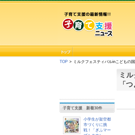
TOP
>
ミルクフェスティバルinこどもの
ミル
「つ
子育て支援 新着30件
小学生が架空都
市づくりに挑
戦！「ぎふマー