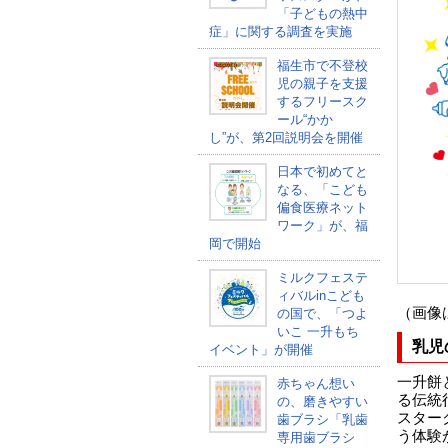
「子どもの熱中
症」に関する調査を実施
福生市で不登校
児の親子を支援
するフリースク
ール“かか
し”が、第2回説明会を開催
日本で初めてと
なる、「こども
偏食医療ネット
ワーク」が、福
岡で開始
ミルクフェステ
ィバルinこども
（画像
の国で、「つよ
いこ 一升もち
乳児
イベント」が開催
一升餅
赤ちゃん想い
る伝統
の、磨きやすい
スター
歯ブラシ「乳歯
う体験
専用歯ブラシ