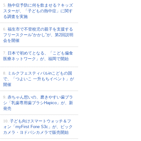
5.
熱中症予防に何を飲ませる？キッズ
スターが、「子どもの熱中症」に関す
る調査を実施
6.
福生市で不登校児の親子を支援する
フリースクール“かかし”が、第2回説明
会を開催
7.
日本で初めてとなる、「こども偏食
医療ネットワーク」が、福岡で開始
8.
ミルクフェスティバルinこどもの国
で、「つよいこ 一升もちイベント」が
開催
9.
赤ちゃん想いの、磨きやすい歯ブラ
シ「乳歯専用歯ブラシHapico」が、新
発売
10.
子ども向けスマートウォッチ＆フ
ォン「myFirst Fone S3c」が、ビック
カメラ・ヨドバシカメラで販売開始