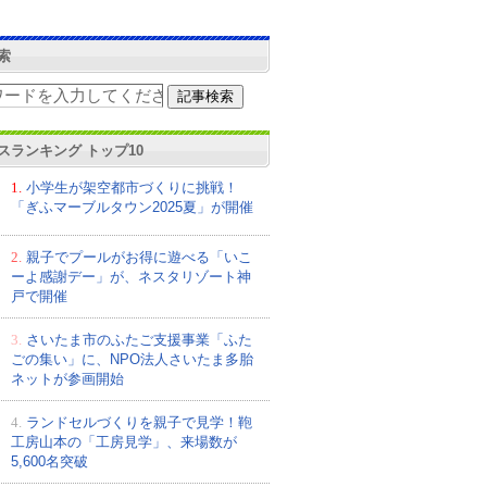
索
スランキング トップ10
1.
小学生が架空都市づくりに挑戦！
「ぎふマーブルタウン2025夏」が開催
2.
親子でプールがお得に遊べる「いこ
ーよ感謝デー」が、ネスタリゾート神
戸で開催
3.
さいたま市のふたご支援事業「ふた
ごの集い」に、NPO法人さいたま多胎
ネットが参画開始
4.
ランドセルづくりを親子で見学！鞄
工房山本の「工房見学」、来場数が
5,600名突破