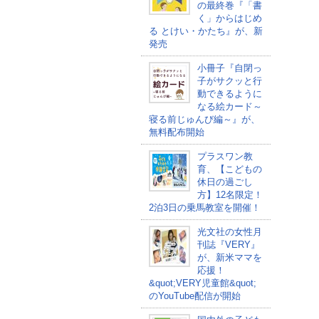
の最終巻『「書
く」からはじめ
る とけい・かたち』が、新
発売
小冊子『自閉っ
子がサクッと行
動できるように
なる絵カード～
寝る前じゅんび編～』が、
無料配布開始
プラスワン教
育、【こどもの
休日の過ごし
方】12名限定！
2泊3日の乗馬教室を開催！
光文社の女性月
刊誌『VERY』
が、新米ママを
応援！
&quot;VERY児童館&quot;
のYouTube配信が開始