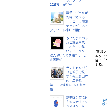
ブルタウン
2025夏」が開催
親子でプールが
お得に遊べる
「いこーよ感謝
デー」が、ネス
タリゾート神戸で開催
さいたま市のふ
たご支援事業
「ふたごの集
い」に、NPO
雪印メ
法人さいたま多胎ネットが
ルクフ
参画開始
合！「
する。
ランドセルづく
りを親子で見
学！鞄工房山本
の「工房見
学」、来場数が5,600名突
破
熱中症予防に何
を飲ませる？キ
ッズスターが、