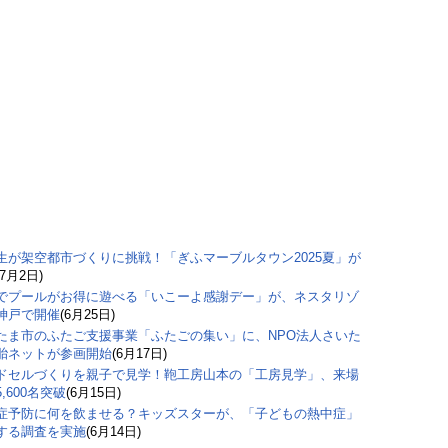
生が架空都市づくりに挑戦！「ぎふマーブルタウン2025夏」が
(7月2日)
でプールがお得に遊べる「いこーよ感謝デー」が、ネスタリゾ
神戸で開催
(6月25日)
たま市のふたご支援事業「ふたごの集い」に、NPO法人さいた
胎ネットが参画開始
(6月17日)
ドセルづくりを親子で見学！鞄工房山本の「工房見学」、来場
,600名突破
(6月15日)
症予防に何を飲ませる？キッズスターが、「子どもの熱中症」
する調査を実施
(6月14日)