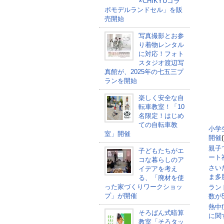
×CHIKYUコラ
ボモデルランドセル」を販
売開始
写真撮影とお参
り着物レンタル
に対応！フォト
スタジオ渡辺写
真館が、2025年の七五三プ
ランを開始
楽しく安全な自
転車教室！「10
名限定！はじめ
ての自転車教
小学
室」開催
開催
親子
子どもたちがエ
ート
コな暮らしのア
さい
イデアを考え
ま多
る、「廃材を使
った家づくりワークショッ
ラン
プ」が開催
数が5
熱中
そろばん式暗算
に関
教室「そろタッ