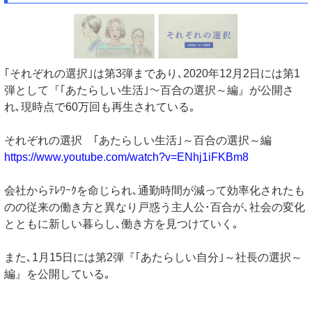
｢それぞれの選択｣は第3弾まであり､2020年12月2日には第1
弾として『｢あたらしい生活｣～百合の選択～編』が公開さ
れ､現時点で60万回も再生されている｡
それぞれの選択 ｢あたらしい生活｣～百合の選択～編
https://www.youtube.com/watch?v=ENhj1iFKBm8
会社からﾃﾚﾜｰｸを命じられ､通勤時間が減って効率化されたも
のの従来の働き方と異なり戸惑う主人公･百合が､社会の変化
とともに新しい暮らし､働き方を見つけていく｡
また､1月15日には第2弾『｢あたらしい自分｣～社長の選択～
編』を公開している｡