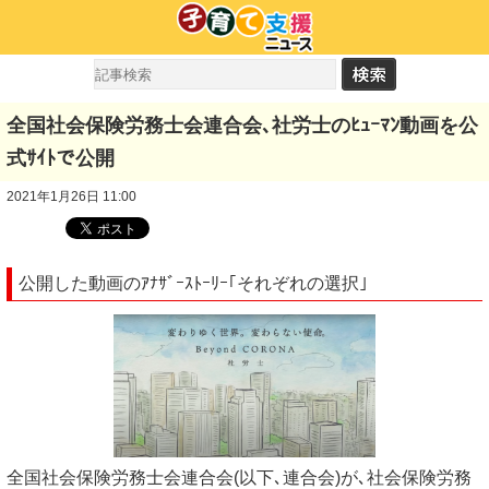
全国社会保険労務士会連合会､社労士のﾋｭｰﾏﾝ動画を公
式ｻｲﾄで公開
2021年1月26日 11:00
公開した動画のｱﾅｻﾞｰｽﾄｰﾘｰ｢それぞれの選択｣
全国社会保険労務士会連合会(以下､連合会)が､社会保険労務