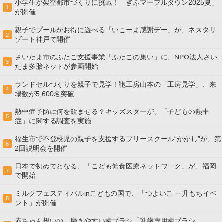
小学生が架空都市づくりに挑戦！「ぎふマーブルタウン2025夏」
1
が開催
親子でプールがお得に遊べる「いこーよ感謝デー」が、ネスタリ
2
ゾート神戸で開催
さいたま市のふたご支援事業「ふたごの集い」に、NPO法人さい
3
たま多胎ネットが参画開始
ランドセルづくりを親子で見学！鞄工房山本の「工房見学」、来
4
場数が5,600名突破
熱中症予防に何を飲ませる？キッズスターが、「子どもの熱中
5
症」に関する調査を実施
福生市で不登校児の親子を支援するフリースクール“かかし”が、第
6
2回説明会を開催
日本で初めてとなる、「こども偏食医療ネットワーク」が、福岡
7
で開始
ミルクフェスティバルinこどもの国で、「つよいこ 一升もちイベ
8
ント」が開催
赤ちゃん想いの、磨きやすい歯ブラシ「乳歯専用歯ブラシ