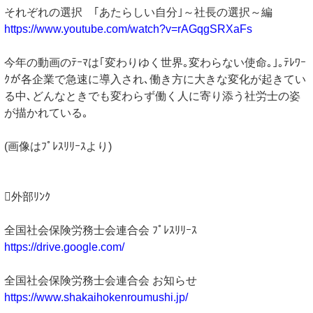
それぞれの選択 ｢あたらしい自分｣～社長の選択～編
https://www.youtube.com/watch?v=rAGqgSRXaFs
今年の動画のﾃｰﾏは｢変わりゆく世界｡変わらない使命｡｣｡ﾃﾚﾜｰ
ｸが各企業で急速に導入され､働き方に大きな変化が起きてい
る中､どんなときでも変わらず働く人に寄り添う社労士の姿
が描かれている｡
(画像はﾌﾟﾚｽﾘﾘｰｽより)
外部ﾘﾝｸ
全国社会保険労務士会連合会 ﾌﾟﾚｽﾘﾘｰｽ
https://drive.google.com/
全国社会保険労務士会連合会 お知らせ
https://www.shakaihokenroumushi.jp/