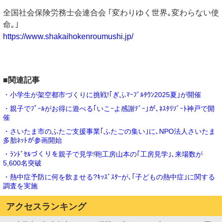
全国社会保険労務士会連合会 ｢変わりゆく世界｡変わらない使
命｡｣
https://www.shakaihokenroumushi.jp/
■関連記事
・小学生が架空都市づくりに挑戦!｢ぎふﾏｰﾌﾞﾙﾀｳﾝ2025夏｣が開催
・親子でﾌﾟｰﾙがお得に遊べる｢いこｰよ感謝ﾃﾞｰ｣が､ﾈｽﾀﾘｿﾞｰﾄ神戸で開
催
・さいたま市のふたご支援事業｢ふたごの集い｣に､NPO法人さいたま
多胎ﾈｯﾄが参画開始
・ﾗﾝﾄﾞｾﾙづくりを親子で見学!鞄工房山本の｢工房見学｣､来場数が
5,600名突破
・熱中症予防に何を飲ませる?ｷｯｽﾞｽﾀｰが､｢子どもの熱中症｣に関する
調査を実施
アクセスランキング