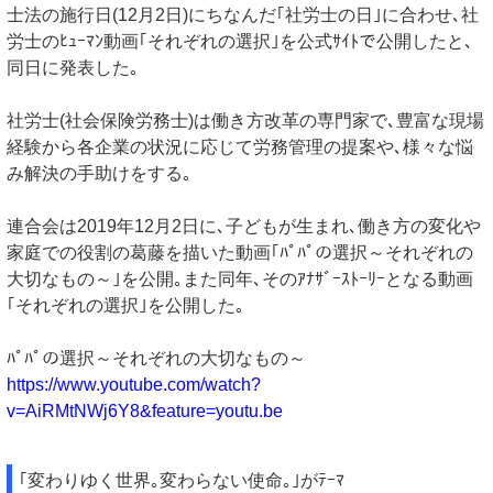
士法の施行日(12月2日)にちなんだ｢社労士の日｣に合わせ､社
労士のﾋｭｰﾏﾝ動画｢それぞれの選択｣を公式ｻｲﾄで公開したと､
同日に発表した｡
社労士(社会保険労務士)は働き方改革の専門家で､豊富な現場
経験から各企業の状況に応じて労務管理の提案や､様々な悩
み解決の手助けをする｡
連合会は2019年12月2日に､子どもが生まれ､働き方の変化や
家庭での役割の葛藤を描いた動画｢ﾊﾟﾊﾟの選択～それぞれの
大切なもの～｣を公開｡また同年､そのｱﾅｻﾞｰｽﾄｰﾘｰとなる動画
｢それぞれの選択｣を公開した｡
ﾊﾟﾊﾟの選択～それぞれの大切なもの～
https://www.youtube.com/watch?
v=AiRMtNWj6Y8&feature=youtu.be
｢変わりゆく世界｡変わらない使命｡｣がﾃｰﾏ