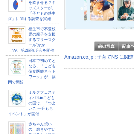
を飲ませる？キ
ッズスターが、
「子どもの熱中
症」に関する調査を実施
福生市で不登校
児の親子を支援
するフリースク
ール“かか
し”が、第2回説明会を開催
Amazon.co.jp : 子育てNS に
日本で初めてと
なる、「こども
偏食医療ネット
ワーク」が、福
岡で開始
ミルクフェステ
ィバルinこども
の国で、「つよ
いこ 一升もち
イベント」が開催
赤ちゃん想い
の、磨きやすい