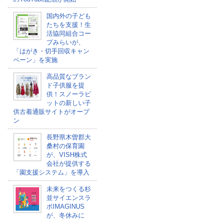
国内外の子ども
たちを支援！生
活協同組合コー
プみらいが、
「はがき・切手回収キャン
ペーン」を実施
高品質なブラン
ド子供服を提
供！スノーラビ
ットの新しい子
供古着通販サイトがオープ
ン
長野県木曽郡大
桑村の保育園
が、VISH株式
会社が提供する
「園支援システム」を導入
未来をつくる杉
並サイエンスラ
ボIMAGINUS
が、冬休みに