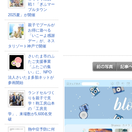
戦！「ぎふマー
ブルタウン
2025夏」が開催
親子でプールが
お得に遊べる
「いこーよ感謝
デー」が、ネス
タリゾート神戸で開催
さいたま市のふ
たご支援事業
「ふたごの集
い」に、NPO
法人さいたま多胎ネットが
参画開始
ランドセルづく
りを親子で見
学！鞄工房山本
の「工房見
学」、来場数が5,600名突
破
熱中症予防に何