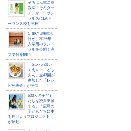
そろばん式暗算
教室「そろタッ
チ」が、ロサン
ゼルスにLAト
ーランス校を開校
CHIKYU株式会
社が、2026年
入学用のランド
セルを公開！注
文受付を開始
「Gakkenほい
くえん・こども
えん」全43園が
参加した「レシ
ピ発表会」が開催
600人の子ども
たちを読書支援
する、「広島の
子どもたちに本
を届けようプロジェクト」
が始動