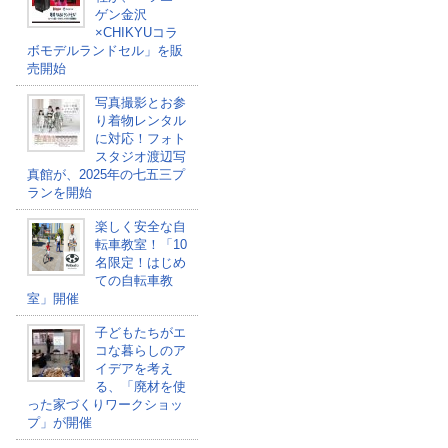
ゲン金沢
×CHIKYUコラ
ボモデルランドセル」を販
売開始
写真撮影とお参
り着物レンタル
に対応！フォト
スタジオ渡辺写
真館が、2025年の七五三プ
ランを開始
楽しく安全な自
転車教室！「10
名限定！はじめ
ての自転車教
室」開催
子どもたちがエ
コな暮らしのア
イデアを考え
る、「廃材を使
った家づくりワークショッ
プ」が開催