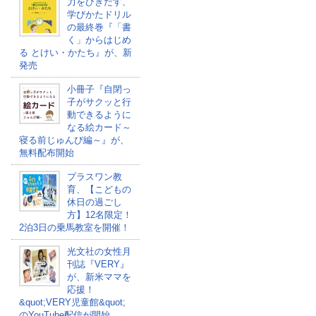
力をひきだす、
学びかたドリル
の最終巻『「書
く」からはじめ
る とけい・かたち』が、新
発売
小冊子『自閉っ
子がサクッと行
動できるように
なる絵カード～
寝る前じゅんび編～』が、
無料配布開始
プラスワン教
育、【こどもの
休日の過ごし
方】12名限定！
2泊3日の乗馬教室を開催！
光文社の女性月
刊誌『VERY』
が、新米ママを
応援！
&quot;VERY児童館&quot;
のYouTube配信が開始