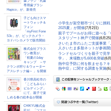
歯ブラシ「乳歯
専用歯ブラシ
Hapico」が、新発売
子ども向けスマ
ートウォッチ＆
小学生が架空都市づくりに挑戦
フォン
2025夏」が開催
(7月2日)
「myFirst Fone
親子でプールがお得に遊べる「
S3c」が、ビックカメラ・
スタリゾート神戸で開催
(6月25
ヨドバシカメラで販売開始
さいたま市のふたご支援事業「
人さいたま多胎ネットが参画開
株式会社プラス
ワン教育が、
ランドセルづくりを親子で見学
「初夏の1day
学」、来場数が5,600名突破
(6月
キャンプ ～サ
熱中症予防に何を飲ませる？キ
クランボ狩り＆ウォーター
熱中症」に関する調査を実施
(6
アスレチック編～ 」を開催
香川県高松市の
「こどもみらい
ビルディング」
にて、親子で楽
しめる春の絵本会が開催
CHIKYU株式会
社が、「ツエー