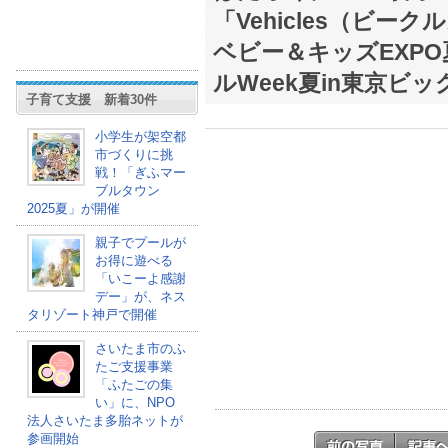
「Vehicles（ビー
ベビー＆キッズEXP
ルWeek夏in東京ビ
子育て支援 新着30件
小学生が架空都
市づくりに挑
戦！「ぎふマー
ブルタウン
2025夏」が開催
親子でプールが
お得に遊べる
「いこーよ感謝
デー」が、ネス
タリゾート神戸で開催
さいたま市のふ
たご支援事業
「ふたごの集
い」に、NPO
法人さいたま多胎ネットが
参画開始