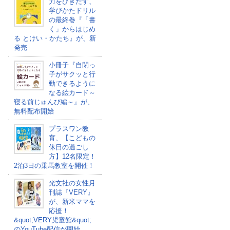
力をひきだす、
学びかたドリル
の最終巻『「書
く」からはじめ
る とけい・かたち』が、新
発売
小冊子『自閉っ
子がサクッと行
動できるように
なる絵カード～
寝る前じゅんび編～』が、
無料配布開始
プラスワン教
育、【こどもの
休日の過ごし
方】12名限定！
2泊3日の乗馬教室を開催！
光文社の女性月
刊誌『VERY』
が、新米ママを
応援！
&quot;VERY児童館&quot;
のYouTube配信が開始