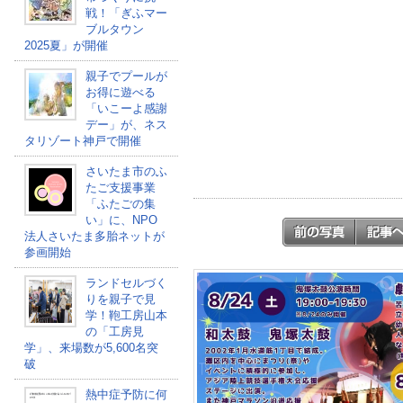
戦！「ぎふマー
ブルタウン
2025夏」が開催
親子でプールが
お得に遊べる
「いこーよ感謝
デー」が、ネス
タリゾート神戸で開催
さいたま市のふ
たご支援事業
「ふたごの集
い」に、NPO
法人さいたま多胎ネットが
参画開始
ランドセルづく
りを親子で見
学！鞄工房山本
の「工房見
学」、来場数が5,600名突
破
熱中症予防に何