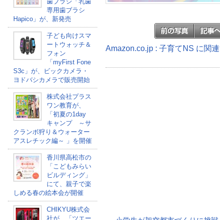
歯ブラシ「乳歯
専用歯ブラシ
Hapico」が、新発売
子ども向けスマ
ートウォッチ＆
Amazon.co.jp : 子育てNS に
フォン
「myFirst Fone
S3c」が、ビックカメラ・
ヨドバシカメラで販売開始
株式会社プラス
ワン教育が、
「初夏の1day
キャンプ ～サ
クランボ狩り＆ウォーター
アスレチック編～ 」を開催
香川県高松市の
「こどもみらい
ビルディング」
にて、親子で楽
しめる春の絵本会が開催
CHIKYU株式会
社が、「ツエー