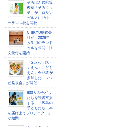
そろばん式暗算
教室「そろタッ
チ」が、ロサン
ゼルスにLAト
ーランス校を開校
CHIKYU株式会
社が、2026年
入学用のランド
セルを公開！注
文受付を開始
「Gakkenほい
くえん・こども
えん」全43園が
参加した「レシ
ピ発表会」が開催
600人の子ども
たちを読書支援
する、「広島の
子どもたちに本
を届けようプロジェクト」
が始動