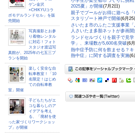
小学生が架空都市づくりに挑戦
ゲン金沢
2025夏」が開催
(7月2日)
×CHIKYUコラ
親子でプールがお得に遊べる「
ボモデルランドセル」を販
スタリゾート神戸で開催
(6月25
売開始
さいたま市のふたご支援事業「
人さいたま多胎ネットが参画開
写真撮影とお参
り着物レンタル
ランドセルづくりを親子で見学
に対応！フォト
学」、来場数が5,600名突破
(6月
スタジオ渡辺写
熱中症予防に何を飲ませる？キ
真館が、2025年の七五三プ
熱中症」に関する調査を実施
(6
ランを開始
楽しく安全な自
転車教室！「10
名限定！はじめ
ての自転車教
室」開催
子どもたちがエ
コな暮らしのア
イデアを考え
る、「廃材を使
った家づくりワークショッ
プ」が開催