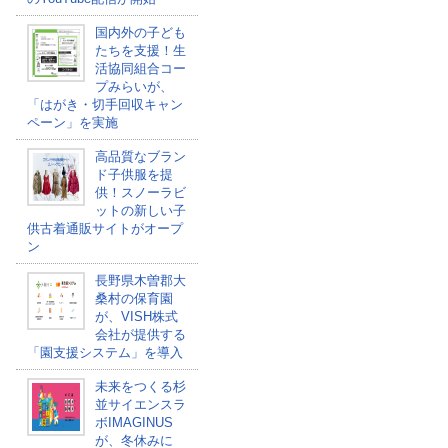
国内外の子ども
たちを支援！生
活協同組合コー
プみらいが、
「はがき・切手回収キャン
ペーン」を実施
高品質なブラン
ド子供服を提
供！スノーラビ
ットの新しい子
供古着通販サイトがオープ
ン
長野県木曽郡大
桑村の保育園
が、VISH株式
会社が提供する
「園支援システム」を導入
未来をつくる杉
並サイエンスラ
ボIMAGINUS
が、冬休みに