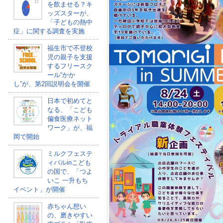
を飲ませる？キ
ッズスターが、
「子どもの熱中
症」に関する調査を実施
福生市で不登校
児の親子を支援
するフリースク
ール“かか
し”が、第2回説明会を開催
日本で初めてと
なる、「こども
偏食医療ネット
ワーク」が、福
岡で開始
ミルクフェステ
ィバルinこども
の国で、「つよ
いこ 一升もち
イベント」が開催
赤ちゃん想い
の、磨きやすい