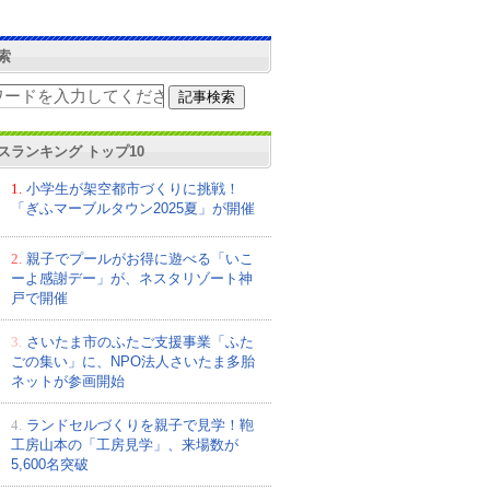
索
スランキング トップ10
1.
小学生が架空都市づくりに挑戦！
「ぎふマーブルタウン2025夏」が開催
2.
親子でプールがお得に遊べる「いこ
ーよ感謝デー」が、ネスタリゾート神
戸で開催
3.
さいたま市のふたご支援事業「ふた
ごの集い」に、NPO法人さいたま多胎
ネットが参画開始
4.
ランドセルづくりを親子で見学！鞄
工房山本の「工房見学」、来場数が
5,600名突破