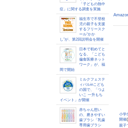
「子どもの熱中
症」に関する調査を実施
Amazo
福生市で不登校
児の親子を支援
するフリースク
ール“かか
し”が、第2回説明会を開催
日本で初めてと
なる、「こども
偏食医療ネット
ワーク」が、福
岡で開始
ミルクフェステ
ィバルinこども
の国で、「つよ
いこ 一升もち
イベント」が開催
赤ちゃん想い
小学
の、磨きやすい
開催
歯ブラシ「乳歯
専用歯ブラシ
親子