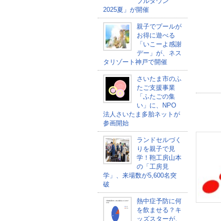
ブルタウン
2025夏」が開催
親子でプールが
お得に遊べる
「いこーよ感謝
デー」が、ネス
タリゾート神戸で開催
さいたま市のふ
たご支援事業
「ふたごの集
い」に、NPO
法人さいたま多胎ネットが
参画開始
ランドセルづく
りを親子で見
学！鞄工房山本
の「工房見
学」、来場数が5,600名突
破
熱中症予防に何
を飲ませる？キ
ッズスターが、