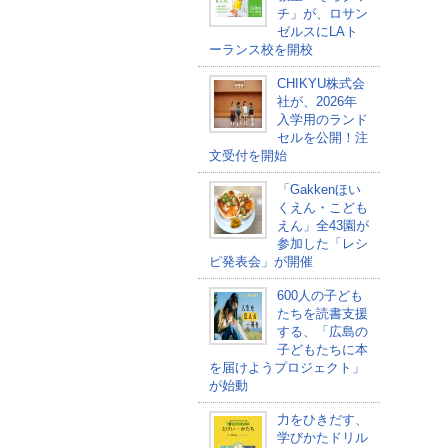
チ」が、ロサン
ゼルスにLAト
ーランス校を開校
CHIKYU株式会
社が、2026年
入学用のランド
セルを公開！注
文受付を開始
「Gakkenほい
くえん・こども
えん」全43園が
参加した「レシ
ピ発表会」が開催
600人の子ども
たちを読書支援
する、「広島の
子どもたちに本
を届けようプロジェクト」
が始動
力をひきだす、
学びかたドリル