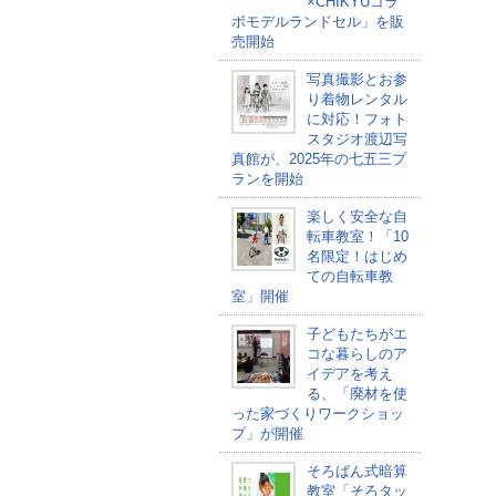
×CHIKYUコラ
ボモデルランドセル」を販
売開始
写真撮影とお参
り着物レンタル
に対応！フォト
スタジオ渡辺写
真館が、2025年の七五三プ
ランを開始
楽しく安全な自
転車教室！「10
名限定！はじめ
ての自転車教
室」開催
子どもたちがエ
コな暮らしのア
イデアを考え
る、「廃材を使
った家づくりワークショッ
プ」が開催
そろばん式暗算
教室「そろタッ