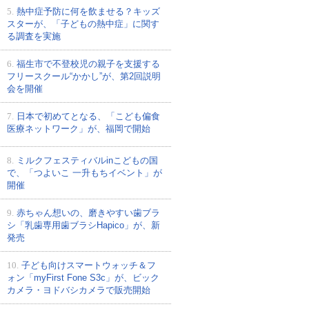
5.
熱中症予防に何を飲ませる？キッズ
スターが、「子どもの熱中症」に関す
る調査を実施
6.
福生市で不登校児の親子を支援する
フリースクール“かかし”が、第2回説明
会を開催
7.
日本で初めてとなる、「こども偏食
医療ネットワーク」が、福岡で開始
8.
ミルクフェスティバルinこどもの国
で、「つよいこ 一升もちイベント」が
開催
9.
赤ちゃん想いの、磨きやすい歯ブラ
シ「乳歯専用歯ブラシHapico」が、新
発売
10.
子ども向けスマートウォッチ＆フ
ォン「myFirst Fone S3c」が、ビック
カメラ・ヨドバシカメラで販売開始