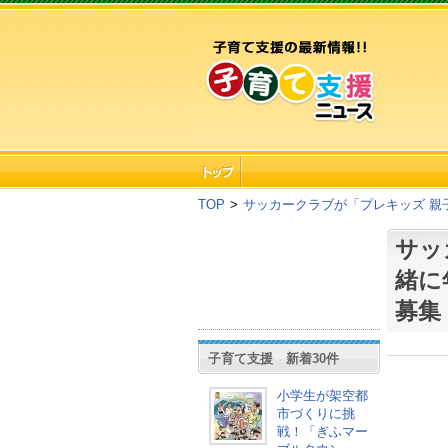
TOP
>
サッカークラブが「プレキッズ 親
サッ
緒に
募集
子育て支援 新着30件
小学生が架空都
市づくりに挑
戦！「ぎふマー