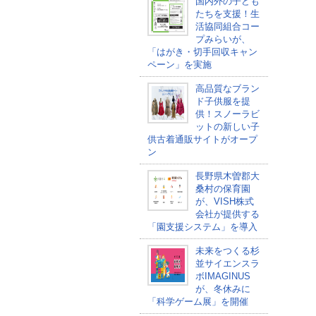
国内外の子ども
たちを支援！生
活協同組合コー
プみらいが、
「はがき・切手回収キャン
ペーン」を実施
高品質なブラン
ド子供服を提
供！スノーラビ
ットの新しい子
供古着通販サイトがオープ
ン
長野県木曽郡大
桑村の保育園
が、VISH株式
会社が提供する
「園支援システム」を導入
未来をつくる杉
並サイエンスラ
ボIMAGINUS
が、冬休みに
「科学ゲーム展」を開催