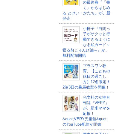
の最終巻『「書
く」からはじめ
る とけい・かたち』が、新
発売
小冊子『自閉っ
子がサクッと行
動できるように
なる絵カード～
寝る前じゅんび編～』が、
無料配布開始
プラスワン教
育、【こどもの
休日の過ごし
方】12名限定！
2泊3日の乗馬教室を開催！
光文社の女性月
刊誌『VERY』
が、新米ママを
応援！
&quot;VERY児童館&quot;
のYouTube配信が開始