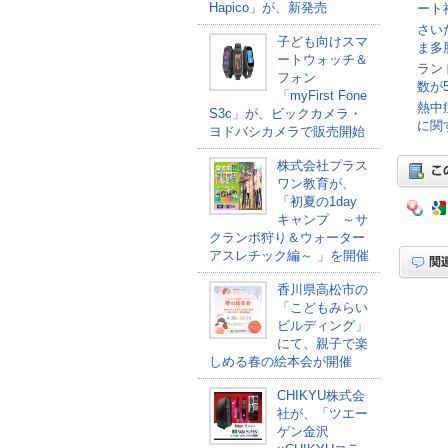
Hapico」が、新発売
ート
さい
子ども向けスマ
ま多
ートウォッチ＆
ラン
フォン
数が5
「myFirst Fone
熱中
S3c」が、ビックカメラ・
に関
ヨドバシカメラで販売開始
株式会社プラス
ワン教育が、
「初夏の1day
キャンプ ～サ
クランボ狩り＆ウォーター
アスレチック編～ 」を開催
香川県高松市の
「こどもみらい
ビルディング」
にて、親子で楽
しめる春の絵本会が開催
CHIKYU株式会
社が、「ツエー
ゲン金沢