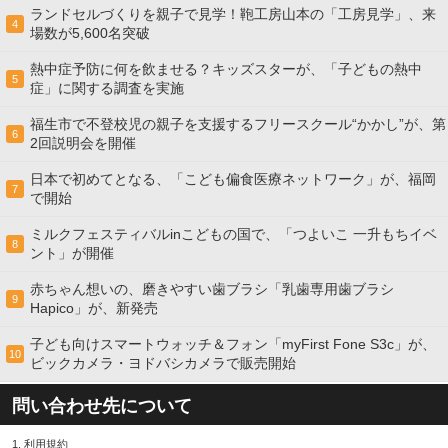
ランドセルづくりを親子で見学！鞄工房山本の「工房見学」、来
4
場数が5,600名突破
熱中症予防に何を飲ませる？キッズスターが、「子どもの熱中
5
症」に関する調査を実施
福生市で不登校児の親子を支援するフリースクール“かかし”が、第
6
2回説明会を開催
日本で初めてとなる、「こども偏食医療ネットワーク」が、福岡
7
で開始
ミルクフェスティバルinこどもの国で、「つよいこ 一升もちイベ
8
ント」が開催
赤ちゃん想いの、磨きやすい歯ブラシ「乳歯専用歯ブラシ
9
Hapico」が、新発売
子ども向けスマートウォッチ＆フォン「myFirst Fone S3c」が、
10
ビックカメラ・ヨドバシカメラで販売開始
問い合わせ先について
1.
利用規約