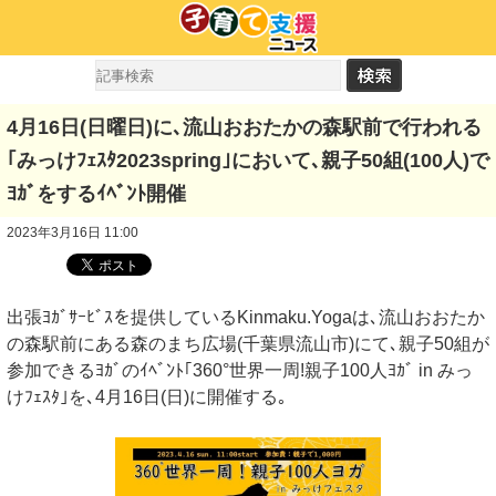
4月16日(日曜日)に､流山おおたかの森駅前で行われる
｢みっけﾌｪｽﾀ2023spring｣において､親子50組(100人)で
ﾖｶﾞをするｲﾍﾞﾝﾄ開催
2023年3月16日 11:00
出張ﾖｶﾞｻｰﾋﾞｽを提供しているKinmaku.Yogaは､流山おおたか
の森駅前にある森のまち広場(千葉県流山市)にて､親子50組が
参加できるﾖｶﾞのｲﾍﾞﾝﾄ｢360°世界一周!親子100人ﾖｶﾞ in みっ
けﾌｪｽﾀ｣を､4月16日(日)に開催する｡