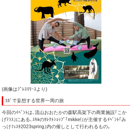
(画像はﾌﾟﾚｽﾘﾘｰｽより)
ﾖｶﾞで妄想する世界一周の旅
今回のｲﾍﾞﾝﾄは､流山おおたかの森駅高架下の商業施設｢こか
げﾃﾗｽ｣にある､ｽｷﾙのｾﾚｸﾄｼｮｯﾌﾟ｢mikke!｣が主催するｲﾍﾞﾝﾄ｢み
っけﾌｪｽﾀ2023spring｣内の催しとして行われるもの｡