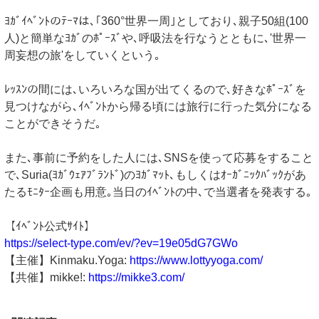
ﾖｶﾞｲﾍﾞﾝﾄのﾃｰﾏは､｢360°世界一周｣としており､親子50組(100
人)と簡単なﾖｶﾞのﾎﾟｰｽﾞや､呼吸法を行なうとともに､'世界一
周妄想の旅'をしていくという｡
ﾚｯｽﾝの間には､いろいろな国が出てくるので､好きなﾎﾟｰｽﾞを
見つけながら､ｲﾍﾞﾝﾄから帰る頃には旅行に行った気分になる
ことができそうだ｡
また､事前に予約をした人には､SNSを使って応募をすること
で､Suria(ﾖｶﾞｳｪｱﾌﾞﾗﾝﾄﾞ)のﾖｶﾞﾏｯﾄ､もしくはｵｰｶﾞﾆｯｸﾊﾞｯｸがあ
たるﾓﾆﾀｰ企画も用意｡当日のｲﾍﾞﾝﾄの中､で当選者を発表する｡
【ｲﾍﾞﾝﾄ公式ｻｲﾄ】
https://select-type.com/ev/?ev=19e05dG7GWo
【主催】Kinmaku.Yoga:
https://www.lottyyoga.com/
【共催】mikke!:
https://mikke3.com/