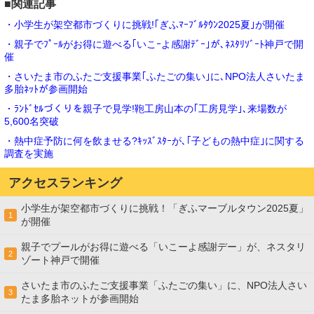
■関連記事
・小学生が架空都市づくりに挑戦!｢ぎふﾏｰﾌﾞﾙﾀｳﾝ2025夏｣が開催
・親子でﾌﾟｰﾙがお得に遊べる｢いこｰよ感謝ﾃﾞｰ｣が､ﾈｽﾀﾘｿﾞｰﾄ神戸で開
催
・さいたま市のふたご支援事業｢ふたごの集い｣に､NPO法人さいたま
多胎ﾈｯﾄが参画開始
・ﾗﾝﾄﾞｾﾙづくりを親子で見学!鞄工房山本の｢工房見学｣､来場数が
5,600名突破
・熱中症予防に何を飲ませる?ｷｯｽﾞｽﾀｰが､｢子どもの熱中症｣に関する
調査を実施
アクセスランキング
小学生が架空都市づくりに挑戦！「ぎふマーブルタウン2025夏」
1
が開催
親子でプールがお得に遊べる「いこーよ感謝デー」が、ネスタリ
2
ゾート神戸で開催
さいたま市のふたご支援事業「ふたごの集い」に、NPO法人さい
3
たま多胎ネットが参画開始