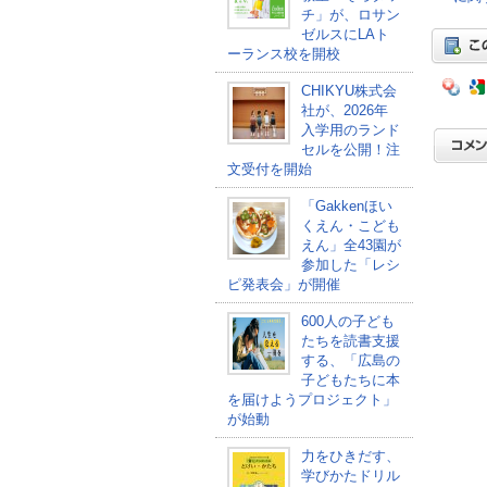
チ」が、ロサン
ゼルスにLAト
ーランス校を開校
CHIKYU株式会
社が、2026年
入学用のランド
セルを公開！注
文受付を開始
「Gakkenほい
くえん・こども
えん」全43園が
参加した「レシ
ピ発表会」が開催
600人の子ども
たちを読書支援
する、「広島の
子どもたちに本
を届けようプロジェクト」
が始動
力をひきだす、
学びかたドリル