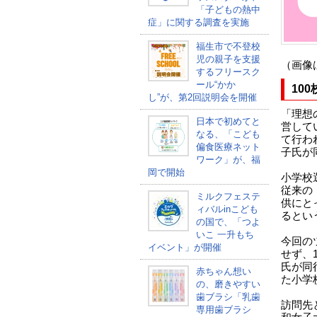
「子どもの熱中
症」に関する調査を実施
福生市で不登校
児の親子を支援
（画像
するフリースク
ール“かか
10
し”が、第2回説明会を開催
「理想の
日本で初めてと
営して
なる、「こども
て行わ
偏食医療ネット
子氏が
ワーク」が、福
岡で開始
小学校
従来の
ミルクフェステ
供にと
ィバルinこども
るとい
の国で、「つよ
いこ 一升もち
今回の
イベント」が開催
せず、
氏が同
赤ちゃん想い
た小学
の、磨きやすい
歯ブラシ「乳歯
訪問先
専用歯ブラシ