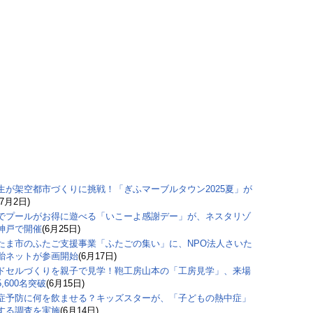
生が架空都市づくりに挑戦！「ぎふマーブルタウン2025夏」が
(7月2日)
でプールがお得に遊べる「いこーよ感謝デー」が、ネスタリゾ
神戸で開催
(6月25日)
たま市のふたご支援事業「ふたごの集い」に、NPO法人さいた
胎ネットが参画開始
(6月17日)
ドセルづくりを親子で見学！鞄工房山本の「工房見学」、来場
,600名突破
(6月15日)
症予防に何を飲ませる？キッズスターが、「子どもの熱中症」
する調査を実施
(6月14日)