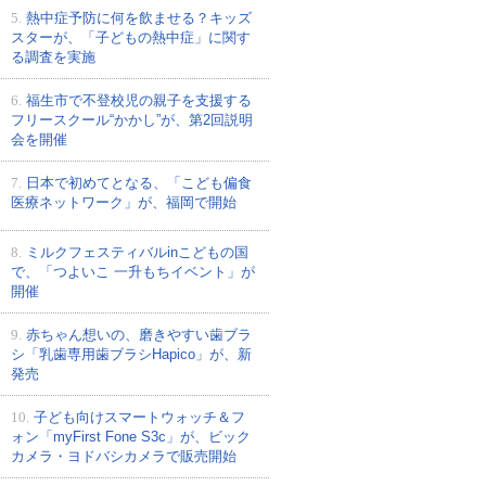
5.
熱中症予防に何を飲ませる？キッズ
スターが、「子どもの熱中症」に関す
る調査を実施
6.
福生市で不登校児の親子を支援する
フリースクール“かかし”が、第2回説明
会を開催
7.
日本で初めてとなる、「こども偏食
医療ネットワーク」が、福岡で開始
8.
ミルクフェスティバルinこどもの国
で、「つよいこ 一升もちイベント」が
開催
9.
赤ちゃん想いの、磨きやすい歯ブラ
シ「乳歯専用歯ブラシHapico」が、新
発売
10.
子ども向けスマートウォッチ＆フ
ォン「myFirst Fone S3c」が、ビック
カメラ・ヨドバシカメラで販売開始