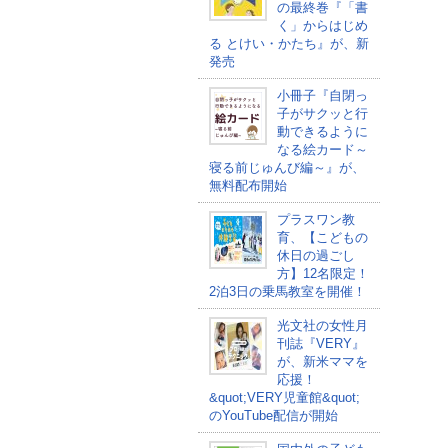
の最終巻『「書
く」からはじめ
る とけい・かたち』が、新
発売
小冊子『自閉っ
子がサクッと行
動できるように
なる絵カード～
寝る前じゅんび編～』が、
無料配布開始
プラスワン教
育、【こどもの
休日の過ごし
方】12名限定！
2泊3日の乗馬教室を開催！
光文社の女性月
刊誌『VERY』
が、新米ママを
応援！
&quot;VERY児童館&quot;
のYouTube配信が開始