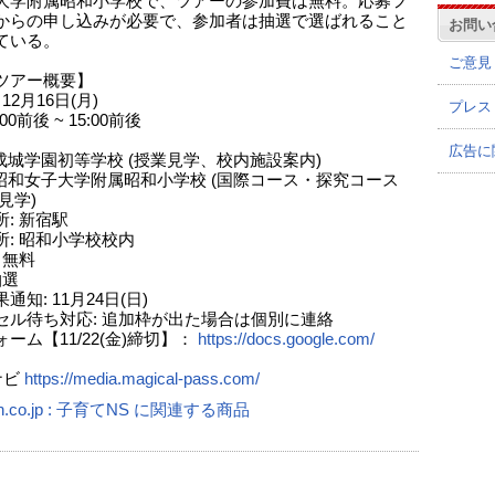
大学附属昭和小学校で、ツアーの参加費は無料。応募フ
からの申し込みが必要で、参加者は抽選で選ばれること
お問い
ている。
ご意見
ツアー概要】
12月16日(月)
プレス
:00前後 ~ 15:00前後
広告に
 成城学園初等学校 (授業見学、校内施設案内)
- 昭和女子大学附属昭和小学校 (国際コース・探究コース
学)
: 新宿駅
所: 昭和小学校校内
 無料
抽選
通知: 11月24日(日)
セル待ち対応: 追加枠が出た場合は個別に連絡
ーム【11/22(金)締切】：
https://docs.google.com/
ナビ
https://media.magical-pass.com/
n.co.jp : 子育てNS に関連する商品