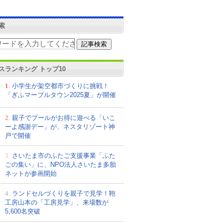
索
スランキング トップ10
1.
小学生が架空都市づくりに挑戦！
「ぎふマーブルタウン2025夏」が開催
2.
親子でプールがお得に遊べる「いこ
ーよ感謝デー」が、ネスタリゾート神
戸で開催
3.
さいたま市のふたご支援事業「ふた
ごの集い」に、NPO法人さいたま多胎
ネットが参画開始
4.
ランドセルづくりを親子で見学！鞄
工房山本の「工房見学」、来場数が
5,600名突破