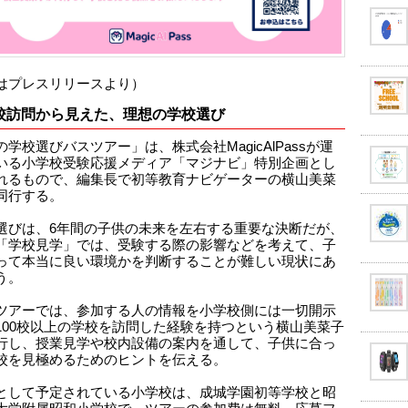
はプレスリリースより）
0校訪問から見えた、理想の学校選び
学校選びバスツアー」は、株式会社MagicAlPassが運
いる小学校受験応援メディア「マジナビ」特別企画とし
れるもので、編集長で初等教育ナビゲーターの横山美菜
同行する。
選びは、6年間の子供の未来を左右する重要な決断だが、
「学校見学」では、受験する際の影響などを考えて、子
って本当に良い環境かを判断することが難しい現状にあ
う。
ツアーでは、参加する人の情報を小学校側には一切開示
100校以上の学校を訪問した経験を持つという横山美菜子
行し、授業見学や校内設備の案内を通して、子供に合っ
校を見極めるためのヒントを伝える。
として予定されている小学校は、成城学園初等学校と昭