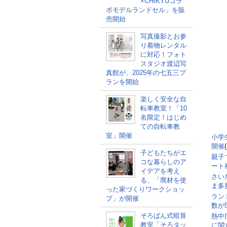
×CHIKYUコラ
ボモデルランドセル」を販
売開始
写真撮影とお参
り着物レンタル
に対応！フォト
スタジオ渡辺写
真館が、2025年の七五三プ
ランを開始
楽しく安全な自
転車教室！「10
名限定！はじめ
ての自転車教
室」開催
小学
開催
子どもたちがエ
親子
コな暮らしのア
ート
イデアを考え
さい
る、「廃材を使
ま多
った家づくりワークショッ
ラン
プ」が開催
数が5
そろばん式暗算
熱中
教室「そろタッ
に関