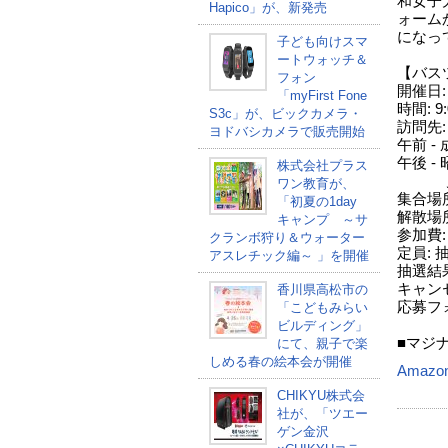
和女子
Hapico」が、新発売
ォーム
になっ
子ども向けスマ
ートウォッチ＆
【バス
フォン
開催日: 
「myFirst Fone
時間: 9
S3c」が、ビックカメラ・
訪問先:
ヨドバシカメラで販売開始
午前 -
午後 
株式会社プラス
見
ワン教育が、
集合場所
「初夏の1day
解散場
キャンプ ～サ
参加費:
クランボ狩り＆ウォーター
定員: 
アスレチック編～ 」を開催
抽選結果
キャン
香川県高松市の
応募フォ
「こどもみらい
ビルディング」
■マジ
にて、親子で楽
しめる春の絵本会が開催
Amazo
CHIKYU株式会
社が、「ツエー
ゲン金沢