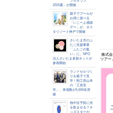
ブルタウン
2025夏」が開催
親子でプールが
お得に遊べる
「いこーよ感謝
デー」が、ネス
タリゾート神戸で開催
さいたま市のふ
たご支援事業
「ふたごの集
い」に、NPO
株式会社
法人さいたま多胎ネットが
ツアー
参画開始
ランドセルづく
りを親子で見
学！鞄工房山本
の「工房見
学」、来場数が5,600名突
破
熱中症予防に何
を飲ませる？キ
ッズスターが、