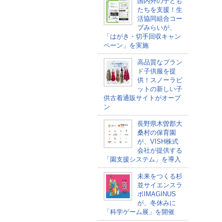
国内外の子ども
たちを支援！生
活協同組合コー
プみらいが、
「はがき・切手回収キャン
ペーン」を実施
高品質なブラン
ド子供服を提
供！スノーラビ
ットの新しい子
供古着通販サイトがオープ
ン
長野県木曽郡大
桑村の保育園
が、VISH株式
会社が提供する
「園支援システム」を導入
未来をつくる杉
並サイエンスラ
ボIMAGINUS
が、冬休みに
「科学ゲーム展」を開催