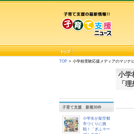
TOP
>
小学校受験応援メディアのマジナ
小学
「理
子育て支援 新着30件
小学生が架空都
市づくりに挑
戦！「ぎふマー