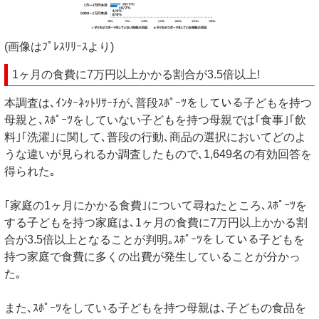
(画像はﾌﾟﾚｽﾘﾘｰｽより)
1ヶ月の食費に7万円以上かかる割合が3.5倍以上!
本調査は､ｲﾝﾀｰﾈｯﾄﾘｻｰﾁが､普段ｽﾎﾟｰﾂをしている子どもを持つ
母親と､ｽﾎﾟｰﾂをしていない子どもを持つ母親では｢食事｣｢飲
料｣｢洗濯｣に関して､普段の行動､商品の選択においてどのよ
うな違いが見られるか調査したもので､1,649名の有効回答を
得られた｡
｢家庭の1ヶ月にかかる食費｣について尋ねたところ､ｽﾎﾟｰﾂを
する子どもを持つ家庭は､1ヶ月の食費に7万円以上かかる割
合が3.5倍以上となることが判明｡ｽﾎﾟｰﾂをしている子どもを
持つ家庭で食費に多くの出費が発生していることが分かっ
た｡
また､ｽﾎﾟｰﾂをしている子どもを持つ母親は､子どもの食品を