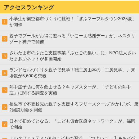
アクセスランキング
小学生が架空都市づくりに挑戦！「ぎふマーブルタウン2025夏」
1
が開催
親子でプールがお得に遊べる「いこーよ感謝デー」が、ネスタリ
2
ゾート神戸で開催
さいたま市のふたご支援事業「ふたごの集い」に、NPO法人さい
3
たま多胎ネットが参画開始
ランドセルづくりを親子で見学！鞄工房山本の「工房見学」、来
4
場数が5,600名突破
熱中症予防に何を飲ませる？キッズスターが、「子どもの熱中
5
症」に関する調査を実施
福生市で不登校児の親子を支援するフリースクール“かかし”が、第
6
2回説明会を開催
日本で初めてとなる、「こども偏食医療ネットワーク」が、福岡
7
で開始
ミルクフェスティバルinこどもの国で、「つよいこ 一升もちイベ