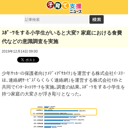
ｽﾎﾟｰﾂをする小学生がいると大変? 家庭における食費
代などの意識調査を実施
2019年12月14日 09:00
少年ｻｯｶｰの保護者向けﾒﾃﾞｨｱ｢ｻｶｲｸ｣を運営する株式会社ｲｰｽﾘｰ
は､連絡網ｻｰﾋﾞｽ｢らくらく連絡網｣を運営する株式会社ｲｵﾚと
共同でｲﾝﾀｰﾈｯﾄﾘｻｰﾁを実施｡調査の結果､ｽﾎﾟｰﾂをする小学生を
持つ家庭の大変さが浮き彫りとなった｡