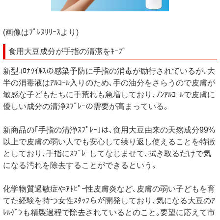
(画像はﾌﾟﾚｽﾘﾘｰｽより)
食用大豆成分が手指の清潔をｷｰﾌﾟ
新型ｺﾛﾅｳｲﾙｽの感染予防に手指の消毒が励行されているが､大
半の消毒液はｱﾙｺｰﾙ入りのため､手の油分をさらうので皮膚が
敏感な子どもたちに手荒れも急増しており､ﾉﾝｱﾙｺｰﾙで皮膚に
優しい成分の清浄ｽﾌﾟﾚｰの需要が高まっている｡
新商品の｢手指の清浄ｽﾌﾟﾚｰ｣は､食用大豆由来の天然成分99%
以上で皮膚の弱い人でも安心して繰り返し使えることを特徴
としており､手指にｽﾌﾟﾚｰしてなじませて､拭き取るだけで気
になる汚れを除去することができるという｡
化学物質過敏症やｱﾄﾋﾟｰ性皮膚炎など､皮膚の弱い子どもを育
てた経験を持つ女性ｽﾀｯﾌらが開発しており､気になる大豆のｱ
ﾚﾙｹﾞﾝも精製過程で除去されているとのこと｡要望に応えて市