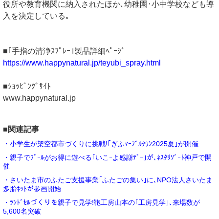
役所や教育機関に納入されたほか､幼稚園･小中学校なども導
入を決定している｡
■｢手指の清浄ｽﾌﾟﾚｰ｣製品詳細ﾍﾟｰｼﾞ
https://www.happynatural.jp/teyubi_spray.html
■ｼｮｯﾋﾟﾝｸﾞｻｲﾄ
www.happynatural.jp
■関連記事
・小学生が架空都市づくりに挑戦!｢ぎふﾏｰﾌﾞﾙﾀｳﾝ2025夏｣が開催
・親子でﾌﾟｰﾙがお得に遊べる｢いこｰよ感謝ﾃﾞｰ｣が､ﾈｽﾀﾘｿﾞｰﾄ神戸で開
催
・さいたま市のふたご支援事業｢ふたごの集い｣に､NPO法人さいたま
多胎ﾈｯﾄが参画開始
・ﾗﾝﾄﾞｾﾙづくりを親子で見学!鞄工房山本の｢工房見学｣､来場数が
5,600名突破