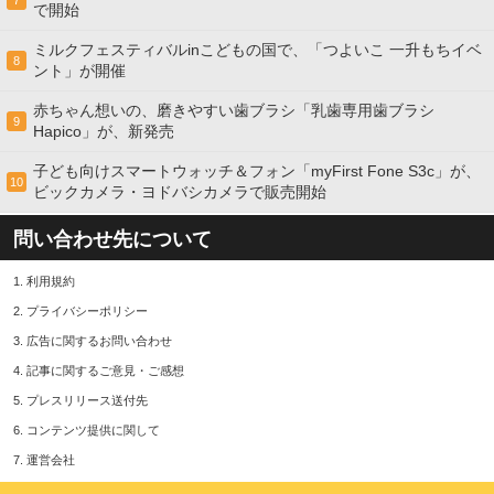
7
で開始
ミルクフェスティバルinこどもの国で、「つよいこ 一升もちイベ
8
ント」が開催
赤ちゃん想いの、磨きやすい歯ブラシ「乳歯専用歯ブラシ
9
Hapico」が、新発売
子ども向けスマートウォッチ＆フォン「myFirst Fone S3c」が、
10
ビックカメラ・ヨドバシカメラで販売開始
問い合わせ先について
1.
利用規約
2.
プライバシーポリシー
3.
広告に関するお問い合わせ
4.
記事に関するご意見・ご感想
5.
プレスリリース送付先
6.
コンテンツ提供に関して
7.
運営会社