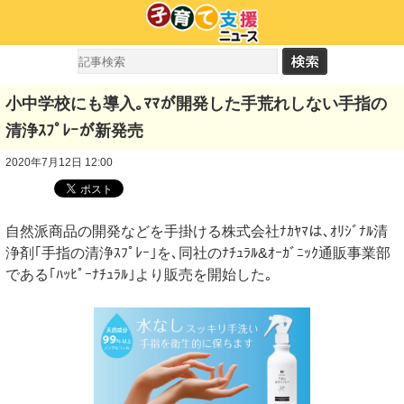
小中学校にも導入｡ﾏﾏが開発した手荒れしない手指の
清浄ｽﾌﾟﾚｰが新発売
2020年7月12日 12:00
自然派商品の開発などを手掛ける株式会社ﾅｶﾔﾏは､ｵﾘｼﾞﾅﾙ清
浄剤｢手指の清浄ｽﾌﾟﾚｰ｣を､同社のﾅﾁｭﾗﾙ&ｵｰｶﾞﾆｯｸ通販事業部
である｢ﾊｯﾋﾟｰﾅﾁｭﾗﾙ｣より販売を開始した｡