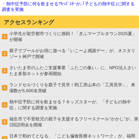
・熱中症予防に何を飲ませる?ｷｯｽﾞｽﾀｰが､｢子どもの熱中症｣に関する
調査を実施
アクセスランキング
小学生が架空都市づくりに挑戦！「ぎふマーブルタウン2025夏」
1
が開催
親子でプールがお得に遊べる「いこーよ感謝デー」が、ネスタリ
2
ゾート神戸で開催
さいたま市のふたご支援事業「ふたごの集い」に、NPO法人さい
3
たま多胎ネットが参画開始
ランドセルづくりを親子で見学！鞄工房山本の「工房見学」、来
4
場数が5,600名突破
熱中症予防に何を飲ませる？キッズスターが、「子どもの熱中
5
症」に関する調査を実施
福生市で不登校児の親子を支援するフリースクール“かかし”が、第
6
2回説明会を開催
日本で初めてとなる、「こども偏食医療ネットワーク」が、福岡