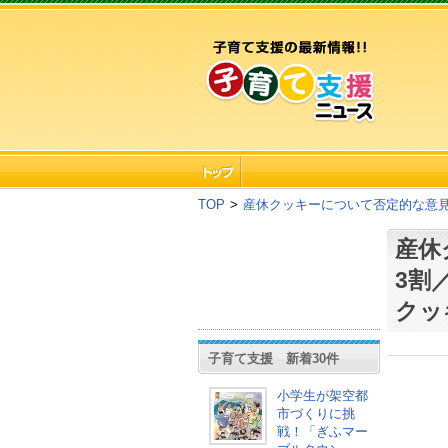
TOP
>
産休クッキーについて否定的な意
産休
3割
クッ
子育て支援 新着30件
小学生が架空都
市づくりに挑
戦！「ぎふマー