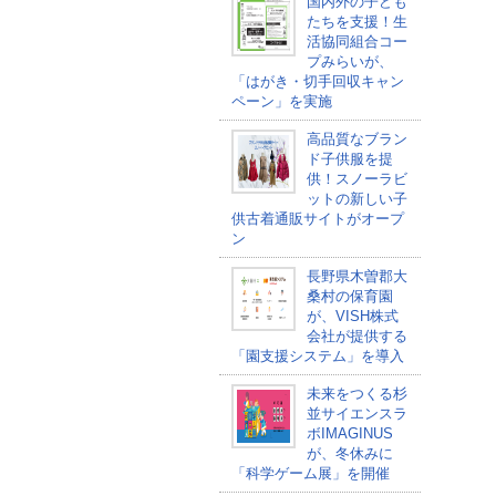
国内外の子ども
たちを支援！生
活協同組合コー
プみらいが、
「はがき・切手回収キャン
ペーン」を実施
高品質なブラン
ド子供服を提
供！スノーラビ
ットの新しい子
供古着通販サイトがオープ
ン
長野県木曽郡大
桑村の保育園
が、VISH株式
会社が提供する
「園支援システム」を導入
未来をつくる杉
並サイエンスラ
ボIMAGINUS
が、冬休みに
「科学ゲーム展」を開催