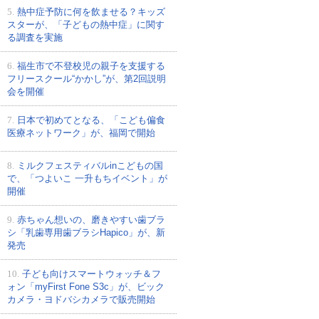
5.
熱中症予防に何を飲ませる？キッズ
スターが、「子どもの熱中症」に関す
る調査を実施
6.
福生市で不登校児の親子を支援する
フリースクール“かかし”が、第2回説明
会を開催
7.
日本で初めてとなる、「こども偏食
医療ネットワーク」が、福岡で開始
8.
ミルクフェスティバルinこどもの国
で、「つよいこ 一升もちイベント」が
開催
9.
赤ちゃん想いの、磨きやすい歯ブラ
シ「乳歯専用歯ブラシHapico」が、新
発売
10.
子ども向けスマートウォッチ＆フ
ォン「myFirst Fone S3c」が、ビック
カメラ・ヨドバシカメラで販売開始