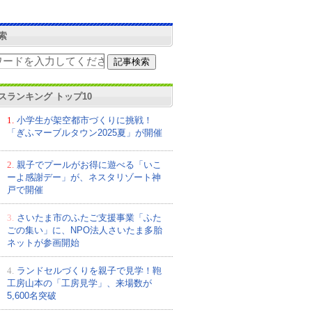
索
スランキング トップ10
1.
小学生が架空都市づくりに挑戦！
「ぎふマーブルタウン2025夏」が開催
2.
親子でプールがお得に遊べる「いこ
ーよ感謝デー」が、ネスタリゾート神
戸で開催
3.
さいたま市のふたご支援事業「ふた
ごの集い」に、NPO法人さいたま多胎
ネットが参画開始
4.
ランドセルづくりを親子で見学！鞄
工房山本の「工房見学」、来場数が
5,600名突破