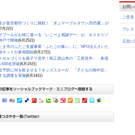
お問い
ご意見
生が架空都市づくりに挑戦！「ぎふマーブルタウン2025夏」が
(7月2日)
プレス
でプールがお得に遊べる「いこーよ感謝デー」が、ネスタリゾ
神戸で開催
(6月25日)
広告に
たま市のふたご支援事業「ふたごの集い」に、NPO法人さいた
胎ネットが参画開始
(6月17日)
ドセルづくりを親子で見学！鞄工房山本の「工房見学」、来場
,600名突破
(6月15日)
症予防に何を飲ませる？キッズスターが、「子どもの熱中症」
する調査を実施
(6月14日)