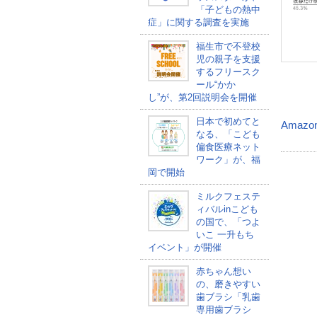
「子どもの熱中
症」に関する調査を実施
福生市で不登校
児の親子を支援
するフリースク
ール“かか
し”が、第2回説明会を開催
日本で初めてと
Amazo
なる、「こども
偏食医療ネット
ワーク」が、福
岡で開始
ミルクフェステ
ィバルinこども
の国で、「つよ
いこ 一升もち
イベント」が開催
赤ちゃん想い
の、磨きやすい
歯ブラシ「乳歯
専用歯ブラシ