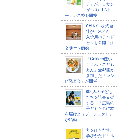
チ」が、ロサン
ゼルスにLAト
ーランス校を開校
CHIKYU株式会
社が、2026年
入学用のランド
セルを公開！注
文受付を開始
「Gakkenほい
くえん・こども
えん」全43園が
参加した「レシ
ピ発表会」が開催
600人の子ども
たちを読書支援
する、「広島の
子どもたちに本
を届けようプロジェクト」
が始動
力をひきだす、
学びかたドリル