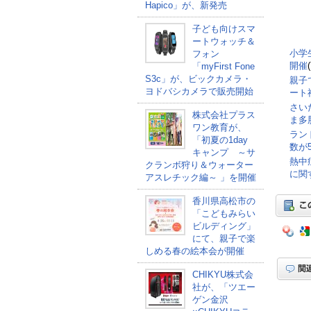
Hapico」が、新発売
子ども向けスマ
ートウォッチ＆
小学
フォン
開催
「myFirst Fone
S3c」が、ビックカメラ・
親子
ヨドバシカメラで販売開始
ート
さい
株式会社プラス
ま多
ワン教育が、
ラン
「初夏の1day
数が5
キャンプ ～サ
熱中
クランボ狩り＆ウォーター
に関
アスレチック編～ 」を開催
香川県高松市の
「こどもみらい
ビルディング」
にて、親子で楽
しめる春の絵本会が開催
CHIKYU株式会
社が、「ツエー
ゲン金沢