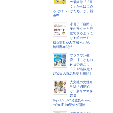
の最終巻『「書
く」からはじめ
る とけい・かたち』が、新
発売
小冊子『自閉っ
子がサクッと行
動できるように
なる絵カード～
寝る前じゅんび編～』が、
無料配布開始
プラスワン教
育、【こどもの
休日の過ごし
方】12名限定！
2泊3日の乗馬教室を開催！
光文社の女性月
刊誌『VERY』
が、新米ママを
応援！
&quot;VERY児童館&quot;
のYouTube配信が開始