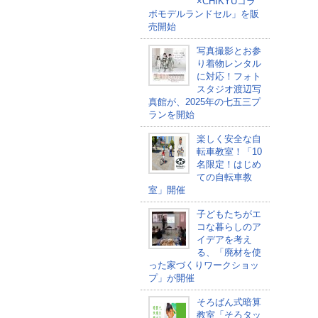
×CHIKYUコラ
ボモデルランドセル」を販
売開始
写真撮影とお参
り着物レンタル
に対応！フォト
スタジオ渡辺写
真館が、2025年の七五三プ
ランを開始
楽しく安全な自
転車教室！「10
名限定！はじめ
ての自転車教
室」開催
子どもたちがエ
コな暮らしのア
イデアを考え
る、「廃材を使
った家づくりワークショッ
プ」が開催
そろばん式暗算
教室「そろタッ