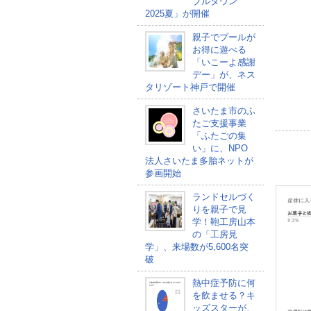
ブルタウン
2025夏」が開催
親子でプールが
お得に遊べる
「いこーよ感謝
デー」が、ネス
タリゾート神戸で開催
さいたま市のふ
たご支援事業
「ふたごの集
い」に、NPO
法人さいたま多胎ネットが
参画開始
ランドセルづく
りを親子で見
学！鞄工房山本
の「工房見
学」、来場数が5,600名突
破
熱中症予防に何
を飲ませる？キ
ッズスターが、