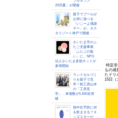
ブルタウン
2025夏」が開催
親子でプールが
お得に遊べる
「いこーよ感謝
デー」が、ネス
タリゾート神戸で開催
さいたま市のふ
たご支援事業
「ふたごの集
い」に、NPO
法人さいたま多胎ネットが
特定非営
参画開始
もの成
たドリ
ランドセルづく
15日
りを親子で見
学！鞄工房山本
の「工房見
学」、来場数が5,600名突
破
熱中症予防に何
を飲ませる？キ
ッズスターが、