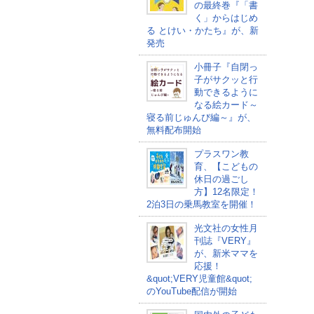
の最終巻『「書
く」からはじめ
る とけい・かたち』が、新
発売
小冊子『自閉っ
子がサクッと行
動できるように
なる絵カード～
寝る前じゅんび編～』が、
無料配布開始
プラスワン教
育、【こどもの
休日の過ごし
方】12名限定！
2泊3日の乗馬教室を開催！
光文社の女性月
刊誌『VERY』
が、新米ママを
応援！
&quot;VERY児童館&quot;
のYouTube配信が開始