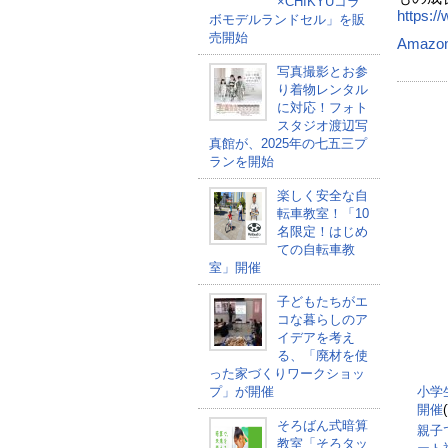
×CHIKYUコラ
https:/
ボモデルランドセル」を販
売開始
Amazo
写真撮影とお参
り着物レンタル
に対応！フォト
スタジオ渡辺写
真館が、2025年の七五三プ
ランを開始
楽しく安全な自
転車教室！「10
名限定！はじめ
ての自転車教
室」開催
子どもたちがエ
コな暮らしのア
イデアを考え
る、「廃材を使
った家づくりワークショッ
プ」が開催
小学
開催
そろばん式暗算
親子
教室「そろタッ