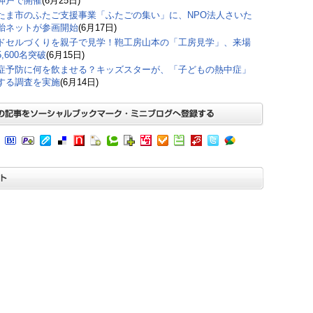
神戸で開催
(6月25日)
たま市のふたご支援事業「ふたごの集い」に、NPO法人さいた
胎ネットが参画開始
(6月17日)
ドセルづくりを親子で見学！鞄工房山本の「工房見学」、来場
,600名突破
(6月15日)
症予防に何を飲ませる？キッズスターが、「子どもの熱中症」
する調査を実施
(6月14日)