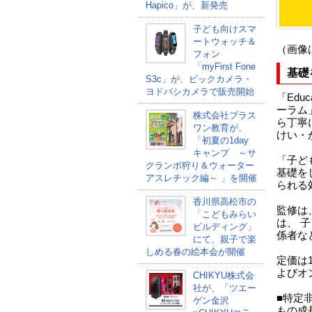
Hapico」が、新発売
子ども向けスマ
ートウォッチ＆
（画像
フォン
「myFirst Fone
基礎
S3c」が、ビックカメラ・
ヨドバシカメラで販売開始
「Edu
ーラム
株式会社プラス
ら丁寧
ワン教育が、
けい・
「初夏の1day
キャンプ ～サ
「子ど
クランボ狩り＆ウォーター
基礎を
アスレチック編～ 」を開催
られる
香川県高松市の
監修は
「こどもみらい
は、 
ビルディング」
係者な
にて、親子で楽
しめる春の絵本会が開催
定価は1
よびオ
CHIKYU株式会
社が、「ツエー
■特定非営
ゲン金沢
もの成