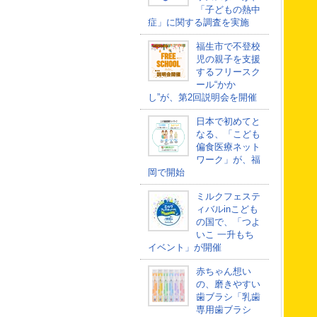
「子どもの熱中
症」に関する調査を実施
福生市で不登校
児の親子を支援
するフリースク
ール“かか
し”が、第2回説明会を開催
日本で初めてと
なる、「こども
偏食医療ネット
ワーク」が、福
岡で開始
ミルクフェステ
ィバルinこども
の国で、「つよ
いこ 一升もち
イベント」が開催
赤ちゃん想い
の、磨きやすい
歯ブラシ「乳歯
専用歯ブラシ