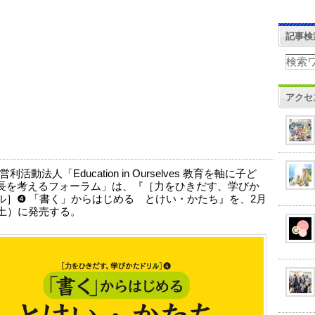
記事検
アクセ
利活動法人「Education in Ourselves 教育を軸に子ど
長を考えるフォーラム」は、『［力をひきだす、学びか
ル］❹ 「書く」からはじめる とけい・かたち』を、2月
（土）に発売する。