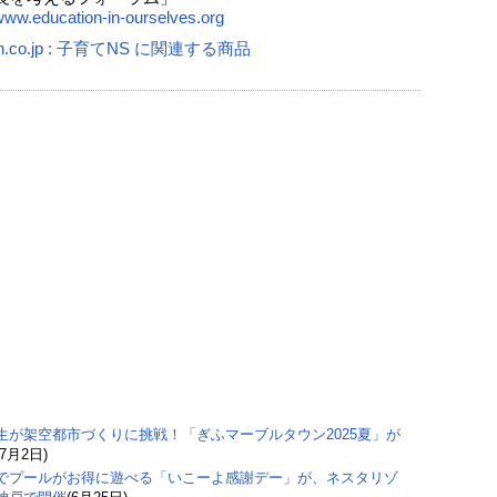
/www.education-in-ourselves.org
n.co.jp : 子育てNS に関連する商品
生が架空都市づくりに挑戦！「ぎふマーブルタウン2025夏」が
(7月2日)
でプールがお得に遊べる「いこーよ感謝デー」が、ネスタリゾ