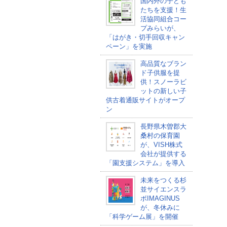
国内外の子ども
たちを支援！生
活協同組合コー
プみらいが、
「はがき・切手回収キャン
ペーン」を実施
高品質なブラン
ド子供服を提
供！スノーラビ
ットの新しい子
供古着通販サイトがオープ
ン
長野県木曽郡大
桑村の保育園
が、VISH株式
会社が提供する
「園支援システム」を導入
未来をつくる杉
並サイエンスラ
ボIMAGINUS
が、冬休みに
「科学ゲーム展」を開催