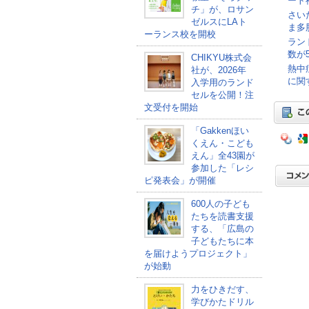
ート
チ」が、ロサン
さい
ゼルスにLAト
ま多
ーランス校を開校
ラン
数が5
CHIKYU株式会
熱中
社が、2026年
に関
入学用のランド
セルを公開！注
文受付を開始
「Gakkenほい
くえん・こども
えん」全43園が
参加した「レシ
ピ発表会」が開催
600人の子ども
たちを読書支援
する、「広島の
子どもたちに本
を届けようプロジェクト」
が始動
力をひきだす、
学びかたドリル