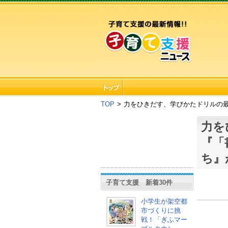
TOP
>
力をひきだす、学びかたドリルの最
力を
『「
ち』
子育て支援 新着30件
小学生が架空都
市づくりに挑
戦！「ぎふマー