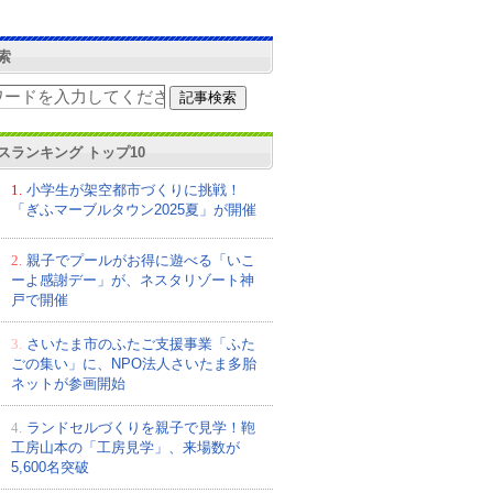
索
スランキング トップ10
1.
小学生が架空都市づくりに挑戦！
「ぎふマーブルタウン2025夏」が開催
2.
親子でプールがお得に遊べる「いこ
ーよ感謝デー」が、ネスタリゾート神
戸で開催
3.
さいたま市のふたご支援事業「ふた
ごの集い」に、NPO法人さいたま多胎
ネットが参画開始
4.
ランドセルづくりを親子で見学！鞄
工房山本の「工房見学」、来場数が
5,600名突破