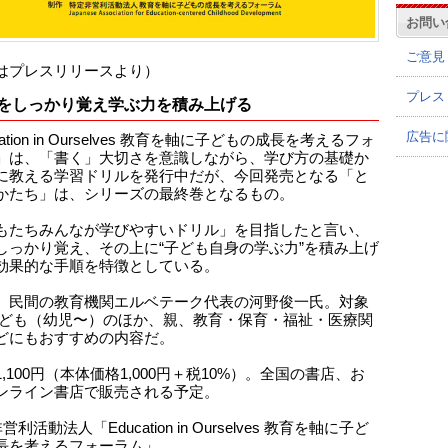
お問い
ご意見
はプレスリリースより）
プレス
をしっかり覚え学ぶ力を積み上げる
広告に
cation in Ourselves 教育を軸に子どもの成長を考えるフォ
」は、「書く」大切さを意識しながら、学び方の基礎か
に教える学習ドリルを発行中だが、今回発売となる「と
かたち」は、シリーズの最終巻となるもの。
もたちみんなが学びやすいドリル」を目指したと言い、
しっかり覚え、その上に“子ども自身の学ぶ力”を積み上げ
効果的な手順を特徴としている。
、民間の教育機関エルベテーク代表の河野俊一氏。対象
子ども（幼児〜）のほか、親、教育・保育・福祉・医療関
どにもおすすめの内容だ。
,100円（本体価格1,000円＋税10%）。全国の書店、お
ンライン書店で販売される予定。
利活動法人「Education in Ourselves 教育を軸に子ど
長を考えるフォーラム」