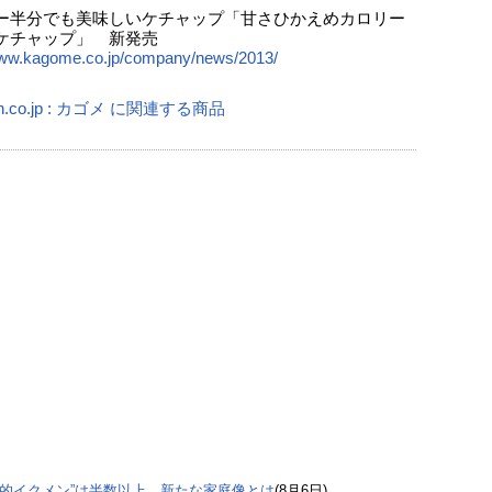
ー半分でも美味しいケチャップ「甘さひかえめカロリー
ケチャップ」 新発売
www.kagome.co.jp/company/news/2013/
n.co.jp : カゴメ に関連する商品
極的イクメン”は半数以上。新たな家庭像とは
(8月6日)