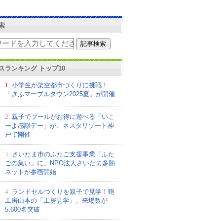
索
スランキング トップ10
1.
小学生が架空都市づくりに挑戦！
「ぎふマーブルタウン2025夏」が開催
2.
親子でプールがお得に遊べる「いこ
ーよ感謝デー」が、ネスタリゾート神
戸で開催
3.
さいたま市のふたご支援事業「ふた
ごの集い」に、NPO法人さいたま多胎
ネットが参画開始
4.
ランドセルづくりを親子で見学！鞄
工房山本の「工房見学」、来場数が
5,600名突破