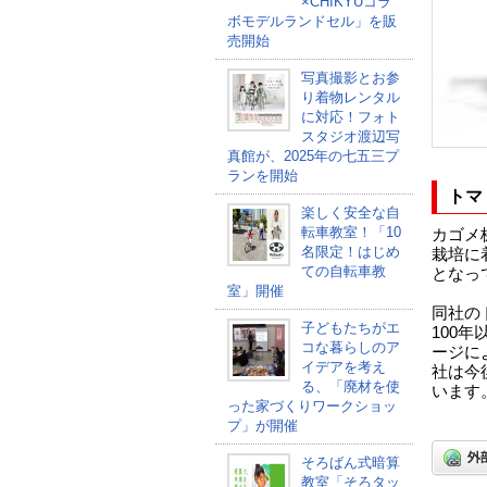
×CHIKYUコラ
ボモデルランドセル」を販
売開始
写真撮影とお参
り着物レンタル
に対応！フォト
スタジオ渡辺写
真館が、2025年の七五三プ
ランを開始
トマ
楽しく安全な自
転車教室！「10
カゴメ
名限定！はじめ
栽培に
ての自転車教
となっ
室」開催
同社の
子どもたちがエ
100
コな暮らしのア
ージに
イデアを考え
社は今
る、「廃材を使
います
った家づくりワークショッ
プ」が開催
そろばん式暗算
教室「そろタッ