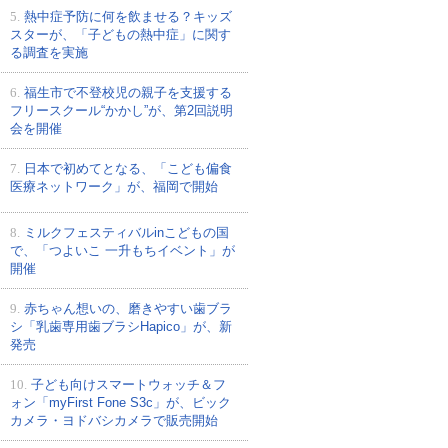
5.
熱中症予防に何を飲ませる？キッズ
スターが、「子どもの熱中症」に関す
る調査を実施
6.
福生市で不登校児の親子を支援する
フリースクール“かかし”が、第2回説明
会を開催
7.
日本で初めてとなる、「こども偏食
医療ネットワーク」が、福岡で開始
8.
ミルクフェスティバルinこどもの国
で、「つよいこ 一升もちイベント」が
開催
9.
赤ちゃん想いの、磨きやすい歯ブラ
シ「乳歯専用歯ブラシHapico」が、新
発売
10.
子ども向けスマートウォッチ＆フ
ォン「myFirst Fone S3c」が、ビック
カメラ・ヨドバシカメラで販売開始