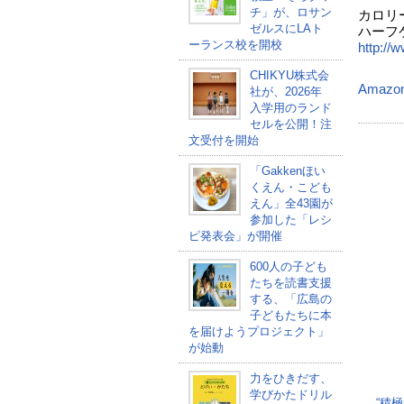
チ」が、ロサン
カロリ
ゼルスにLAト
ハーフ
ーランス校を開校
http://
CHIKYU株式会
Amazo
社が、2026年
入学用のランド
セルを公開！注
文受付を開始
「Gakkenほい
くえん・こども
えん」全43園が
参加した「レシ
ピ発表会」が開催
600人の子ども
たちを読書支援
する、「広島の
子どもたちに本
を届けようプロジェクト」
が始動
力をひきだす、
学びかたドリル
“積