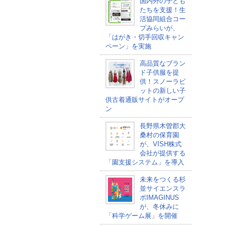
国内外の子ども
たちを支援！生
活協同組合コー
プみらいが、
「はがき・切手回収キャン
ペーン」を実施
高品質なブラン
ド子供服を提
供！スノーラビ
ットの新しい子
供古着通販サイトがオープ
ン
長野県木曽郡大
桑村の保育園
が、VISH株式
会社が提供する
「園支援システム」を導入
未来をつくる杉
並サイエンスラ
ボIMAGINUS
が、冬休みに
「科学ゲーム展」を開催