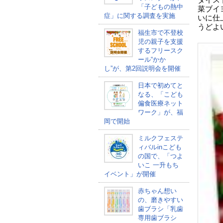
ダイス
「子どもの熱中
菜ブイ
症」に関する調査を実施
いに仕
うどよ
福生市で不登校
児の親子を支援
するフリースク
ール“かか
し”が、第2回説明会を開催
日本で初めてと
なる、「こども
偏食医療ネット
ワーク」が、福
岡で開始
ミルクフェステ
ィバルinこども
の国で、「つよ
いこ 一升もち
イベント」が開催
赤ちゃん想い
の、磨きやすい
歯ブラシ「乳歯
専用歯ブラシ