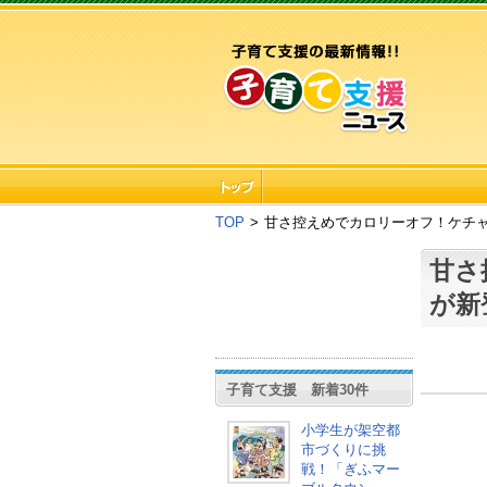
TOP
>
甘さ控えめでカロリーオフ！ケチ
甘さ
が新
子育て支援 新着30件
小学生が架空都
市づくりに挑
戦！「ぎふマー