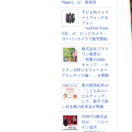
Hapico」が、新発売
子ども向けスマ
ートウォッチ＆
フォン
「myFirst Fone
S3c」が、ビックカメラ・
ヨドバシカメラで販売開始
株式会社プラス
ワン教育が、
「初夏の1day
キャンプ ～サ
クランボ狩り＆ウォーター
アスレチック編～ 」を開催
香川県高松市の
「こどもみらい
ビルディング」
にて、親子で楽
しめる春の絵本会が開催
CHIKYU株式会
社が、「ツエー
ゲン金沢