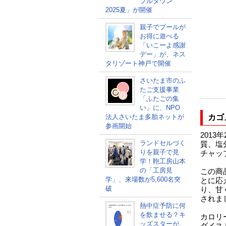
ブルタウン
2025夏」が開催
親子でプールが
お得に遊べる
「いこーよ感謝
デー」が、ネス
タリゾート神戸で開催
さいたま市のふ
たご支援事業
「ふたごの集
い」に、NPO
法人さいたま多胎ネットが
カゴ
参画開始
201
ランドセルづく
質、塩
りを親子で見
チャッ
学！鞄工房山本
の「工房見
この商
学」、来場数が5,600名突
とに応
破
り、甘
されま
熱中症予防に何
を飲ませる？キ
カロリ
ッズスターが、