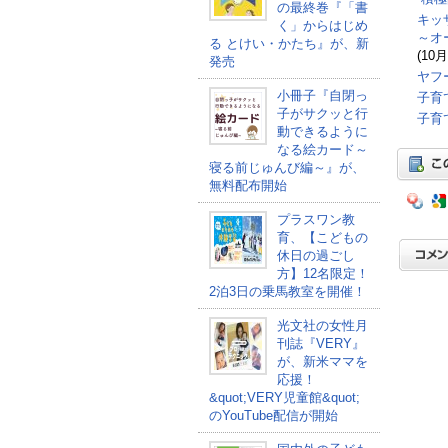
の最終巻『「書
キッ
く」からはじめ
～オ
る とけい・かたち』が、新
(10月
発売
ヤフ
小冊子『自閉っ
子育
子がサクッと行
子育
動できるように
なる絵カード～
寝る前じゅんび編～』が、
無料配布開始
プラスワン教
育、【こどもの
休日の過ごし
方】12名限定！
2泊3日の乗馬教室を開催！
光文社の女性月
刊誌『VERY』
が、新米ママを
応援！
&quot;VERY児童館&quot;
のYouTube配信が開始